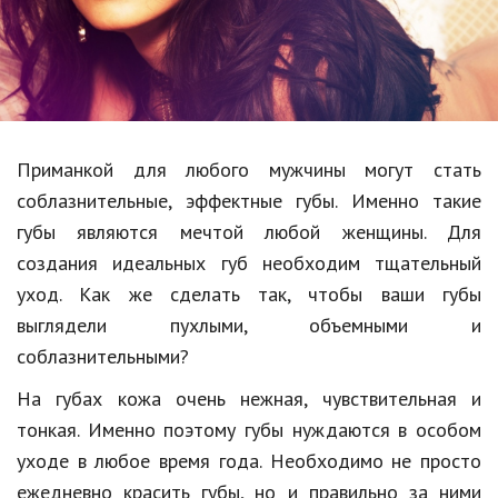
Образование
В мире
Культура
Авто, мото
Приманкой для любого мужчины могут стать
Спорт
соблазнительные, эффектные губы. Именно такие
губы являются мечтой любой женщины. Для
Знаменитости
создания идеальных губ необходим тщательный
Статьи
уход. Как же сделать так, чтобы ваши губы
выглядели пухлыми, объемными и
соблазнительными?
Обзоры
На губах кожа очень нежная, чувствительная и
Рецепты
тонкая. Именно поэтому губы нуждаются в особом
Красота и здоровье
уходе в любое время года. Необходимо не просто
ежедневно красить губы, но и правильно за ними