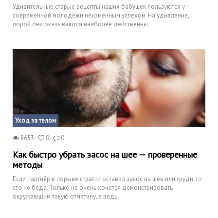
Удивительные старые рецепты наших бабушек пользуются у
современной молодежи неизменным успехом. На удивление,
порой они оказываются наиболее действенны
Уход за телом
8653
0
0
Как быстро убрать засос на шее — проверенные
методы
Если партнёр в порыве страсти оставил засос на шее или груди, то
это не беда. Только не очень хочется демонстрировать
окружающим такую отметину, а ведь