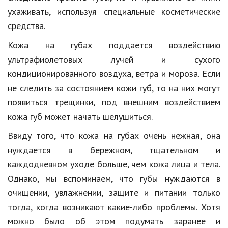
Hi-Tech. Интернет
ухаживать, используя специальные косметические
Авто, мото
средства.
Дом и сад
Кожа на губах поддается воздействию
ультрафиолетовых лучей и сухого
Недвижимость
кондиционированного воздуха, ветра и мороза. Если
Спорт и фитнес
не следить за состоянием кожи губ, то на них могут
появиться трещинки, под внешним воздействием
Психология и отношения
кожа губ может начать шелушиться.
Творчество и рукоделие
Ввиду того, что кожа на губах очень нежная, она
Разное
нуждается в бережном, тщательном и
каждодневном уходе больше, чем кожа лица и тела.
Работа и бизнес
Однако, мы вспоминаем, что губы нуждаются в
Животные
очищении, увлажнении, защите и питании только
Еда и напитки
тогда, когда возникают какие-либо проблемы. Хотя
можно было об этом подумать заранее и
Праздники и подарки