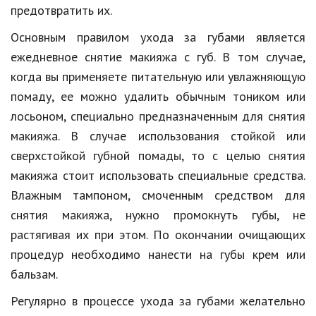
предотвратить их.
Кинематограф
Основным правилом ухода за губами является
Домашние животные
ежедневное снятие макияжа с губ. В том случае,
когда вы применяете питательную или увлажняющую
Семья и дети
помаду, ее можно удалить обычным тоником или
Путешествия
лосьоном, специально предназначенным для снятия
макияжа. В случае использования стойкой или
Строительство
сверхстойкой губной помады, то с целью снятия
Культура и общество
макияжа стоит использовать специальные средства.
Мода и стиль
Влажным тампоном, смоченным средством для
снятия макияжа, нужно промокнуть губы, не
Бизнес
растягивая их при этом. По окончании очищающих
Хобби и развлечения
процедур необходимо нанести на губы крем или
бальзам.
Финансы
Регулярно в процессе ухода за губами желательно
Юриспруденция