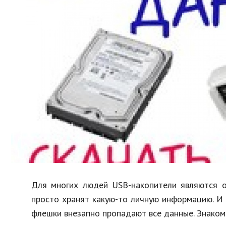
Образование
В мире
Культура
Авто, мото
Спорт
Знаменитости
Для многих людей USB-накопители являются о
просто хранят какую-то личную информацию. И 
флешки внезапно пропадают все данные. Знакома