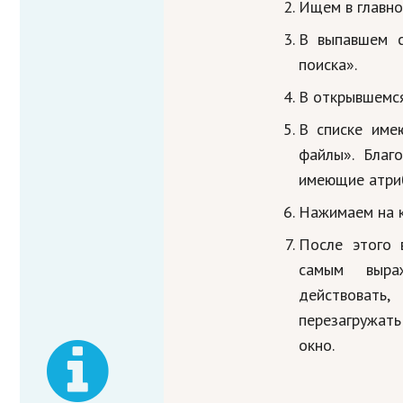
Ищем в главно
В выпавшем с
поиска».
В открывшемся
В списке име
файлы». Благ
имеющие атриб
Нажимаем на к
После этого 
самым выра
действовать
перезагружать
окно.