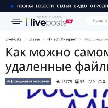
ГЛАВНАЯ
НОВОСТИ
СТАТЬИ
ВИДЕО
О ПРОЕК
Новости
LivePosts
Статьи
Hi-Tech. Интернет
Информацион
/
/
/
Как можно само
Экономика
удаленные файл
Происшествия
Hi-Tech. Интернет
17779
52
0
0
Информационные технологии
Россия
Наука и техника
Политика