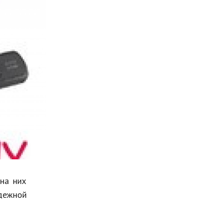
Мода и стиль
Бизнес
Хобби и развлечения
Финансы
Юриспруденция
Природа
Образование
Наука и технологии
на них
адежной