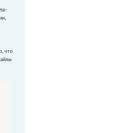
еш-
ии,
о, что
файлы