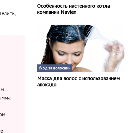
Особенность настенного котла
компании Navien
елить,
я
Уход за волосами
Маска для волос с использованием
авокадо
ом
рамма
том
ые