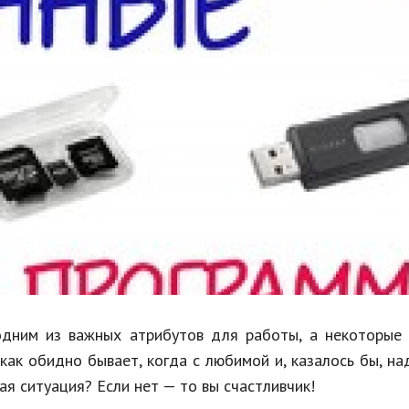
Недвижимость
Спорт и фитнес
Психология и отношения
Творчество и рукоделие
Разное
Работа и бизнес
Животные
Еда и напитки
Праздники и подарки
дним из важных атрибутов для работы, а некоторые 
как обидно бывает, когда с любимой и, казалось бы, н
я ситуация? Если нет — то вы счастливчик!