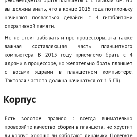
рекомендуется брать планшеты с 1 гигабайтом. Но
Природа
вы должны знать, что в конце 2015 года потихоньку
начинают появляться девайсы с 4 гигабайтами
Образование
оперативной памяти.
Наука и технологии
Но не стоит забывать и про процессоры, эта также
важная составляющая часть планшетного
компьютера. В 2015 году приемлемо брать с 4
ядрами в процессоре, но желательно брать планшет
с восьми ядрами в планшетном компьютере.
Тактовая частота должна начинаться от 1.5 ГГц.
Корпус
Есть золотое правило : всегда внимательно
проверяйте качество сборки в планшета, не хрустит
ли корпус, хорошо ли работают динамики. Поверьте