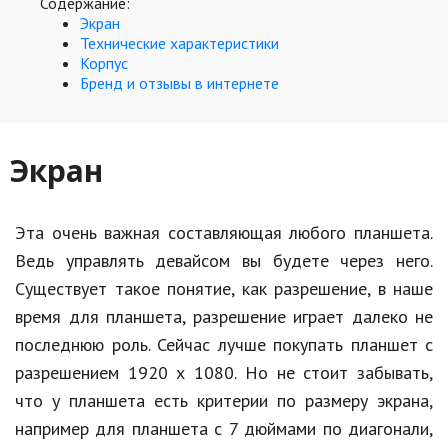
Hi-Tech. Интернет
Содержание:
Экран
Авто, мото
Технические характеристики
Корпус
Дом и сад
Бренд и отзывы в интернете
Недвижимость
Экран
Спорт и фитнес
Психология и отношения
Эта очень важная составляющая любого планшета.
Творчество и рукоделие
Ведь управлять девайсом вы будете через него.
Разное
Существует такое понятие, как разрешение, в наше
время для планшета, разрешение играет далеко не
Работа и бизнес
последнюю роль. Сейчас лучше покупать планшет с
Животные
разрешением 1920 х 1080. Но не стоит забывать,
что у планшета есть критерии по размеру экрана,
Еда и напитки
например для планшета с 7 дюймами по диагонали,
Праздники и подарки