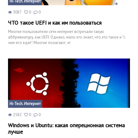
Hi-Tech. Интернет
3087
0
0
ЧТО такое UEFI и как им пользоваться
Многие пользователи сети интернет встречали такую
аббревиатуру, как UEFI. Однако, мало кто знает, что это такое и "с
чем его едят". Многие полагают, чт
Hi-Tech. Интернет
2582
0
0
Windows и Ubuntu: какая опереционная система
лучше