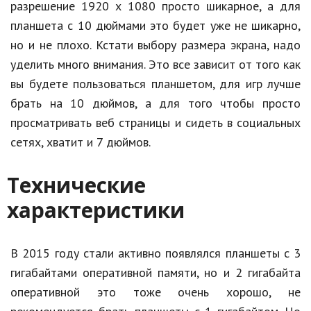
разрешение 1920 х 1080 просто шикарное, а для
Кинематограф
планшета с 10 дюймами это будет уже не шикарно,
но и не плохо. Кстати выбору размера экрана, надо
Домашние животные
уделить много внимания. Это все зависит от того как
Семья и дети
вы будете пользоваться планшетом, для игр лучше
брать на 10 дюймов, а для того чтобы просто
Путешествия
просматривать веб страницы и сидеть в социальных
Строительство
сетях, хватит и 7 дюймов.
Культура и общество
Технические
Мода и стиль
характеристики
Бизнес
Хобби и развлечения
В 2015 году стали активно появлялся планшеты с 3
гигабайтами оперативной памяти, но и 2 гигабайта
Финансы
оперативной это тоже очень хорошо, не
Юриспруденция