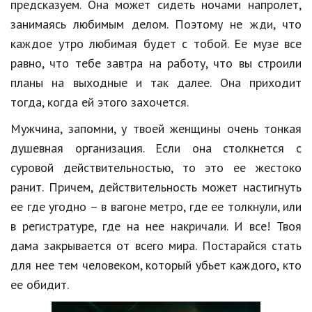
предсказуем. Она может сидеть ночами напролет,
занимаясь любимым делом. Поэтому не жди, что
Кинематограф
каждое утро любимая будет с тобой. Ее музе все
Домашние животные
равно, что тебе завтра на работу, что вы строили
Семья и дети
планы на выходные и так далее. Она приходит
тогда, когда ей этого захочется.
Путешествия
Мужчина, запомни, у твоей женщины очень тонкая
Строительство
душевная организация. Если она столкнется с
Культура и общество
суровой действительностью, то это ее жестоко
ранит. Причем, действительность может настигнуть
Мода и стиль
ее где угодно – в вагоне метро, где ее толкнули, или
Бизнес
в регистратуре, где на нее накричали. И все! Твоя
дама закрывается от всего мира. Постарайся стать
Хобби и развлечения
для нее тем человеком, который убьет каждого, кто
Финансы
ее обидит.
Юриспруденция