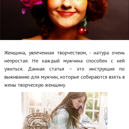
Образование
В мире
Культура
Авто, мото
Спорт
Женщина, увлеченная творчеством, - натура очень
непростая. Не каждый мужчина способен с ней
Знаменитости
ужиться. Данная статья – это инструкция по
Статьи
выживанию для мужчин, которые собираются взять в
жены творческую женщину.
Обзоры
Рецепты
Красота и здоровье