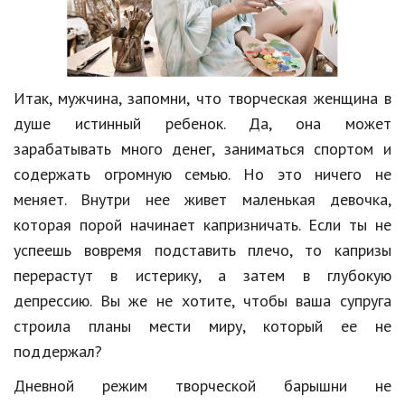
Hi-Tech. Интернет
Авто, мото
Дом и сад
Итак, мужчина, запомни, что творческая женщина в
Недвижимость
душе истинный ребенок. Да, она может
Спорт и фитнес
зарабатывать много денег, заниматься спортом и
содержать огромную семью. Но это ничего не
Психология и отношения
меняет. Внутри нее живет маленькая девочка,
Творчество и рукоделие
которая порой начинает капризничать. Если ты не
успеешь вовремя подставить плечо, то капризы
Разное
перерастут в истерику, а затем в глубокую
Работа и бизнес
депрессию. Вы же не хотите, чтобы ваша супруга
строила планы мести миру, который ее не
Животные
поддержал?
Еда и напитки
Дневной режим творческой барышни не
Праздники и подарки