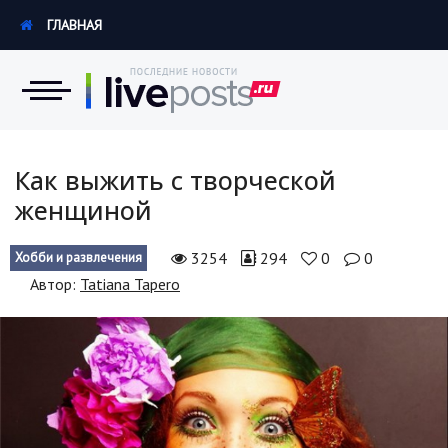
ГЛАВНАЯ
Новости
Как выжить с творческой
женщиной
Экономика
3254
294
0
0
Хобби и развлечения
Происшествия
Автор:
Tatiana Tapero
Hi-Tech. Интернет
Россия
Наука и техника
Политика