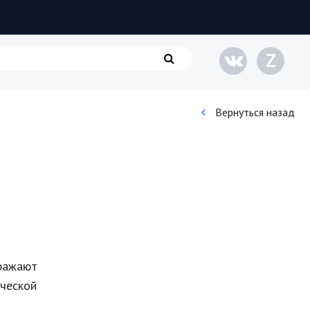
Z
Вернуться назад
Кинематограф
Домашние животные
Семья и дети
Путешествия
ражают
Строительство
еческой
Культура и общество