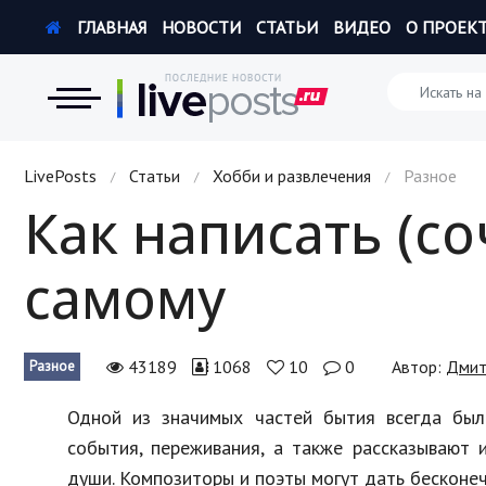
ГЛАВНАЯ
НОВОСТИ
СТАТЬИ
ВИДЕО
О ПРОЕК
Новости
LivePosts
Статьи
Хобби и развлечения
Разное
/
/
/
Как написать (с
Экономика
самому
Происшествия
Hi-Tech. Интернет
43189
1068
10
0
Автор:
Дмит
Разное
Россия
Одной из значимых частей бытия всегда бы
Наука и техника
события, переживания, а также рассказывают 
Политика
души. Композиторы и поэты могут дать бесконеч