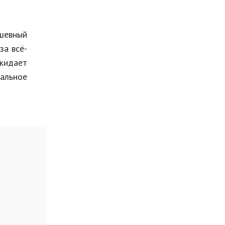
Мода и стиль
Бизнес
ушевный
за всё-
Хобби и развлечения
ожидает
Финансы
альное
Юриспруденция
Природа
Образование
Наука и технологии