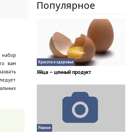
Популярное
т набор
Красота и здоровье
то вам
азвать
Яйца – ценный продукт
ледует
альных
Разное