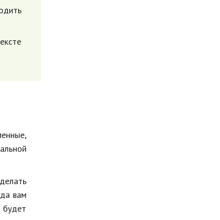
водить
ексте
енные,
альной
делать
гда вам
 будет