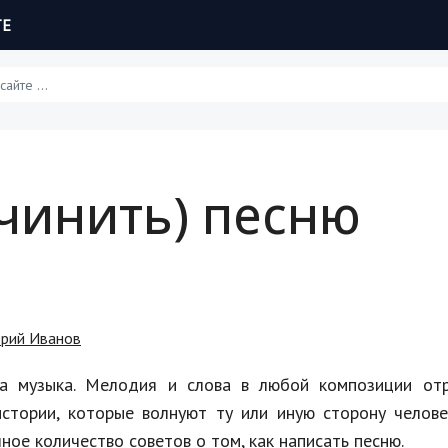
ТЕ
Статьи
очинить) песню
Обзоры
Рецепты
Красота и здоровье
рий Иванов
Hi-Tech. Интернет
ла музыка. Мелодия и слова в любой композиции от
Авто, мото
истории, которые волнуют ту или иную сторону челов
Дом и сад
ное количество советов о том, как написать песню.