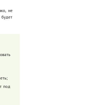
ко, не
й будет
овать
еть;
ст под