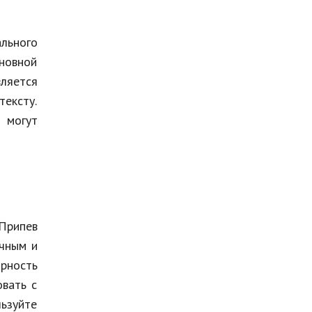
льного
сновной
ляется
тексту.
 могут
 Припев
ичным и
рность
овать с
льзуйте