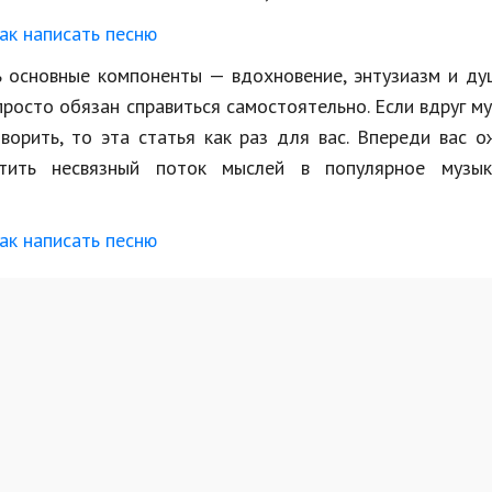
Недвижимость
Спорт и фитнес
ть основные компоненты — вдохновение, энтузиазм и д
росто обязан справиться самостоятельно. Если вдруг му
Психология и отношения
творить, то эта статья как раз для вас. Впереди вас 
Творчество и рукоделие
атить несвязный поток мыслей в популярное музык
Разное
Работа и бизнес
Животные
Еда и напитки
Праздники и подарки