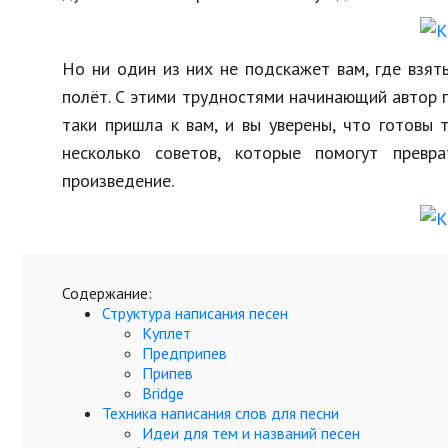
Образование
В мире
Но ни один из них не подскажет вам, где взя
полёт. С этими трудностями начинающий автор п
Культура
таки пришла к вам, и вы уверены, что готовы 
Авто, мото
несколько советов, которые помогут превр
Спорт
произведение.
Знаменитости
Содержание:
Структура написания песен
Куплет
Предприпев
Припев
Bridge
Техника написания слов для песни
Идеи для тем и названий песен