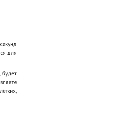
 секунд
тся для
, будет
авляете
ёгких,