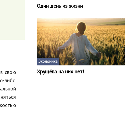
Один день из жизни
Экономика
Хрущёва на них нет!
 в свою
ю-либо
нальной
няться
гкостью