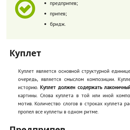
предприпев;
припев;
бридж.
Куплет
Куплет является основной структурной единице
очередь, является смыслом композиции. Купл
историю.
Куплет должен содержать лаконичны
картины. Слова куплета в той или иной комп
мотив. Количество слогов в строках куплета р
пропел все куплеты в одном ритме.
Предприпев