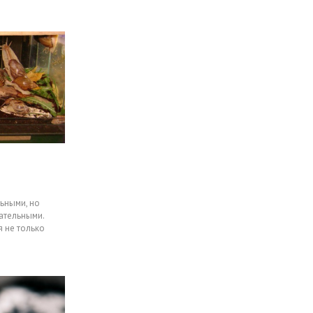
ьными, но
ательными.
я не только