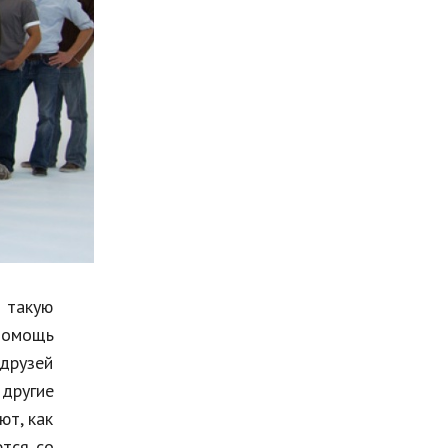
Мода и стиль
Бизнес
Хобби и развлечения
Финансы
Юриспруденция
Природа
Образование
Наука и технологии
 такую
 помощь
друзей
другие
ют, как
ются со