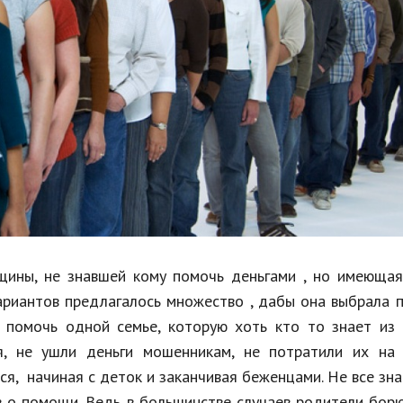
Недвижимость
Спорт и фитнес
Психология и отношения
Творчество и рукоделие
Разное
Работа и бизнес
Животные
Еда и напитки
щины, не знавшей кому помочь деньгами , но имеющая
ариантов предлагалось множество , дабы она выбрала
Праздники и подарки
 помочь одной семье, которую хоть кто то знает из 
я, не ушли деньги мошенникам, не потратили их на 
я, начиная с деток и заканчивая беженцами. Не все зна
в о помощи. Ведь в большинстве случаев родители бор