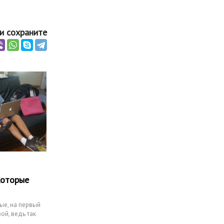
и сохраните
которые
ые, на первый
ой, ведь так