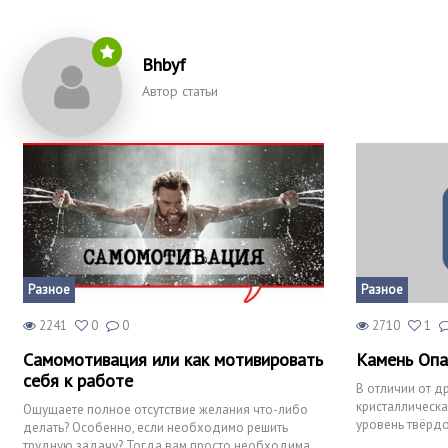
Bhbyf
Автор статьи
Разное
Разное
2241
0
0
2710
1
Самомотивация или как мотивировать
Камень Опа
себя к работе
В отличии от др
кристаллическа
Ощущаете полное отсутствие желания что-либо
уровень твёрдо
делать? Особенно, если необходимо решить
образует рад
трудную задачу? Тогда вам просто необходима