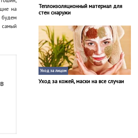
ртошин,
Теплоизоляционный материал для
щие на
стен снаружи
 будем
 самый
Уход за лицом
Уход за кожей, маски на все случаи
 в