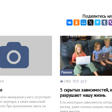
Поделитесь ил
Разное
0
2402
0
0
л
5 скрытых зависимостей, 
разрушают нашу жизнь.
угих минералов у него отсутствует
я структура, а также невысокий
Есть некоторые зависимости, котор
сти. При преломлении света, он
взгляд, даже сложно назвать таков
живут многие.