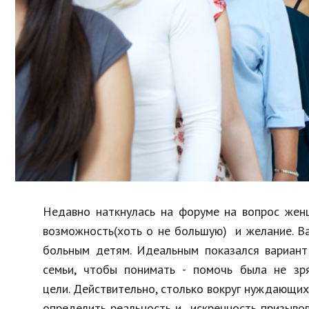
Образование
В мире
Культура
Авто, мото
Спорт
Знаменитости
Недавно наткнулась на форуме на вопрос жен
возможность(хоть о не большую) и желание. В
больным детям. Идеальным показался вариант
семьи, чтобы понимать - помочь была не зр
цели. Действительно, столько вокруг нуждающихс
определить реальность и искренность призыво