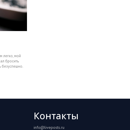
м легко, мой
вал бросить
ь безуспешно.
Контакты
info@liveposts.ru