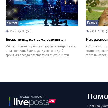
Разное
Разное
2125
0
0
2411
0
Бесконечна, как сама вселенная
Как распоз
Женщина сидела у окна и с грустью смотрела, как
В большинстве 
таял последний день уходящего года. С
годности, такие
прошлым, всегда расставаться грустно. Вот и
этого ни капель
сейчас, уходил старый
вин, к
Пом
Правила учас