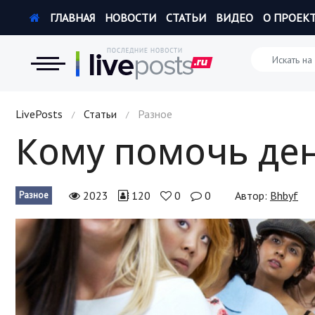
ГЛАВНАЯ
НОВОСТИ
СТАТЬИ
ВИДЕО
О ПРОЕК
Новости
LivePosts
Статьи
Разное
/
/
Кому помочь де
Экономика
Происшествия
2023
120
0
0
Автор:
Bhbyf
Разное
Hi-Tech. Интернет
Россия
Наука и техника
Политика