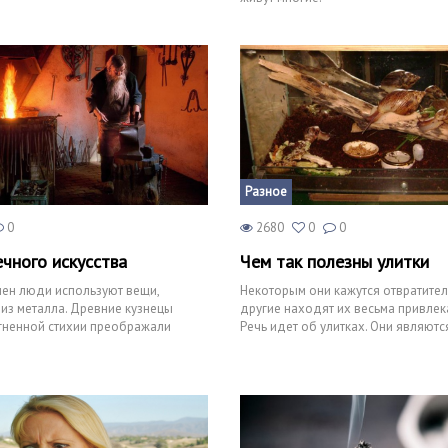
Разное
0
2680
0
0
ечного искусства
Чем так полезны улитки
ен люди используют вещи,
Некоторым они кажутся отвратител
из металла. Древние кузнецы
другие находят их весьма привлек
гненной стихии преображали
Речь идет об улитках. Они являютс
очки железной ру
важным звеном кругово