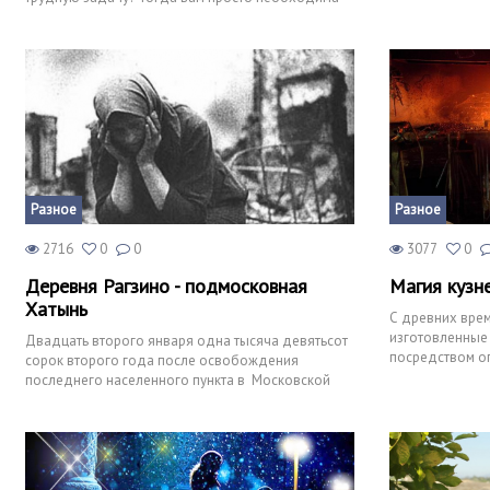
самомотивация. Выполни
Разное
Разное
2716
0
0
3077
0
Деревня Рагзино - подмосковная
Магия кузн
Хатынь
С древних врем
изготовленные 
Двадцать второго января одна тысяча девятьсот
посредством о
сорок второго года после освобождения
невзрачные кус
последнего населенного пункта в Московской
области, а именно Уваро