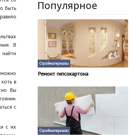
Популярное
но быть
правило
льтвах
ния. В
 найти
Стройматериалы
ь можно
Ремонт гипсокартона
 хоть в
тно Вы
тоянии.
аться с
и с их
Стройматериалы