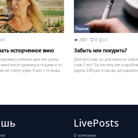
Разное
0
2007
0
0
нать испорченное вино
Забыть или покурить?
случаев у элитных вин нет срока
Для кого как, но для меня не совсе
 вина могут храниться годами и от
стаж 5 лет! За эти пять лет я пробо
ки не станут хуже. А вот с те виды
курить 100 раз, и как вы догадалис
Пока что
ошь
LivePosts
тия
О компании