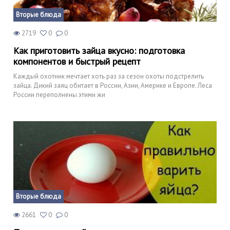
Вторые блюда
2719
0
0
Как приготовить зайца вкусно: подготовка
компонентов и быстрый рецепт
Каждый охотник мечтает хоть раз за сезон охоты подстрелить
зайца. Дикий заяц обитает в России, Азии, Америке и Европе. Леса
России переполнены этими жи
Вторые блюда
2661
0
0