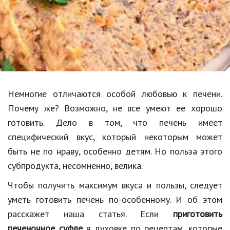
Образование
В мире
Культура
Авто, мото
Спорт
Немногие отличаются особой любовью к печени.
Почему же? Возможно, не все умеют ее хорошо
Знаменитости
готовить. Дело в том, что печень имеет
Статьи
специфический вкус, который некоторым может
быть не по нраву, особенно детям. Но польза этого
субпродукта, несомненно, велика.
Обзоры
Чтобы получить максимум вкуса и пользы, следует
Рецепты
уметь готовить печень по-особенному. И об этом
Красота и здоровье
расскажет наша статья. Если
приготовить
печеночное суфле
в духовке по рецептам, которые