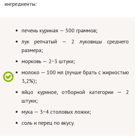
ингредиенты:
Кинематограф
Домашние животные
печень куриная — 500 граммов;
Семья и дети
лук репчатый — 2 луковицы среднего
Путешествия
размера;
Строительство
морковь — 2−3 штуки;
молоко — 100 мл (лучше брать с жирностью
Культура и общество
3,2%);
Мода и стиль
яйцо куриное, отборной категории — 2
Бизнес
штуки;
Хобби и развлечения
мука — 3−4 столовых ложки;
Финансы
соль и перец по вкусу.
Юриспруденция