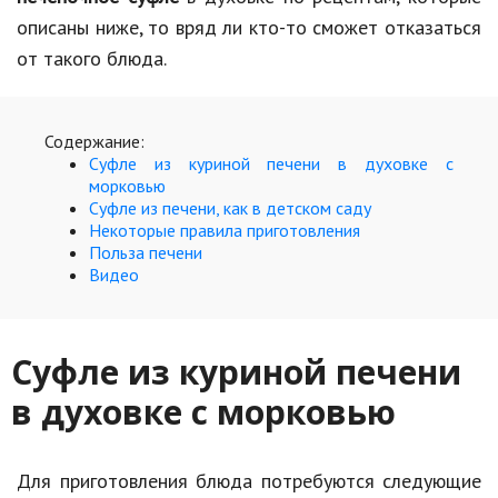
Hi-Tech. Интернет
описаны ниже, то вряд ли кто-то сможет отказаться
Авто, мото
от такого блюда.
Дом и сад
Недвижимость
Содержание:
Суфле из куриной печени в духовке с
Спорт и фитнес
морковью
Суфле из печени, как в детском саду
Психология и отношения
Некоторые правила приготовления
Польза печени
Творчество и рукоделие
Видео
Разное
Работа и бизнес
Суфле из куриной печени
в духовке с морковью
Животные
Еда и напитки
Для приготовления блюда потребуются следующие
Праздники и подарки