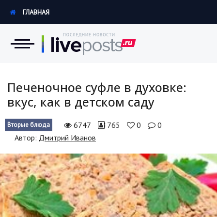
ГЛАВНАЯ
Новости
Печеночное суфле в духовке:
вкус, как в детском саду
Экономика
6747
765
0
0
Вторые блюда
Происшествия
Автор:
Дмитрий Иванов
Hi-Tech. Интернет
Россия
Наука и техника
Политика