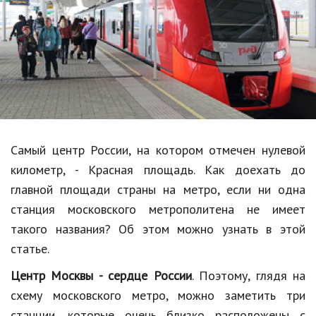
Образование
В мире
Культура
Авто, мото
Спорт
Самый центр России, на котором отмечен нулевой
Знаменитости
километр, - Красная площадь. Как доехать до
Статьи
главной площади страны на метро, если ни одна
станция московского метрополитена не имеет
такого названия? Об этом можно узнать в этой
Обзоры
статье.
Рецепты
Центр Москвы - сердце России
. Поэтому, глядя на
Красота и здоровье
схему московского метро, можно заметить три
станции, которые очень близко расположены с