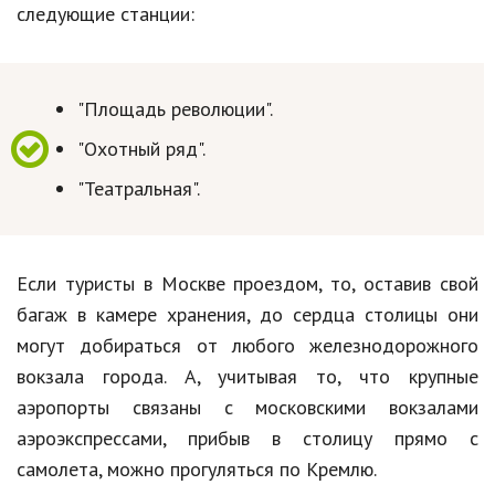
следующие станции:
Кинематограф
Домашние животные
"Площадь революции".
Семья и дети
"Охотный ряд".
Путешествия
"Театральная".
Строительство
Культура и общество
Если туристы в Москве проездом, то, оставив свой
Мода и стиль
багаж в камере хранения, до сердца столицы они
могут добираться от любого железнодорожного
Бизнес
вокзала города. А, учитывая то, что крупные
Хобби и развлечения
аэропорты связаны с московскими вокзалами
Финансы
аэроэкспрессами, прибыв в столицу прямо с
самолета, можно прогуляться по Кремлю.
Юриспруденция