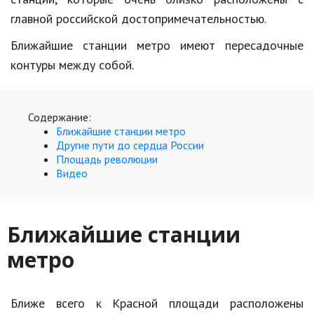
Hi-Tech. Интернет
главной российской достопримечательностью.
Авто, мото
Ближайшие станции метро имеют пересадочные
Дом и сад
контуры между собой.
Недвижимость
Спорт и фитнес
Содержание:
Ближайшие станции метро
Психология и отношения
Другие пути до сердца России
Площадь революции
Творчество и рукоделие
Видео
Разное
Работа и бизнес
Ближайшие станции
метро
Животные
Еда и напитки
Ближе всего к Красной площади расположены
Праздники и подарки