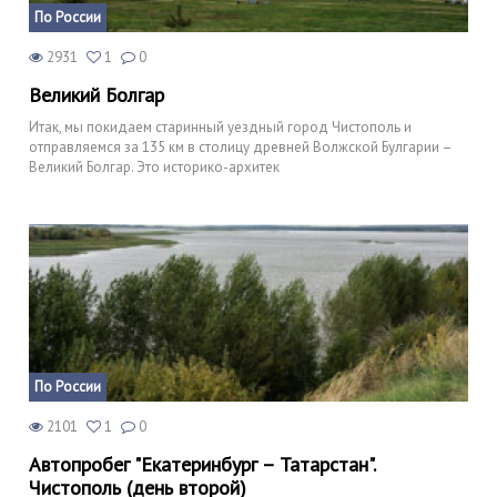
По России
2931
1
0
Великий Болгар
Итак, мы покидаем старинный уездный город Чистополь и
отправляемся за 135 км в столицу древней Волжской Булгарии –
Великий Болгар. Это историко-архитек
По России
2101
1
0
Автопробег "Екатеринбург – Татарстан".
Чистополь (день второй)