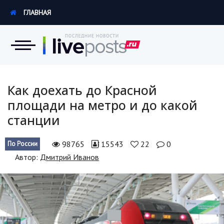
ГЛАВНАЯ
Новости
Как доехать до Красной
площади на метро и до какой
Экономика
станции
Происшествия
98765
15543
22
0
По России
Hi-Tech. Интернет
Автор:
Дмитрий Иванов
Россия
Наука и техника
Политика