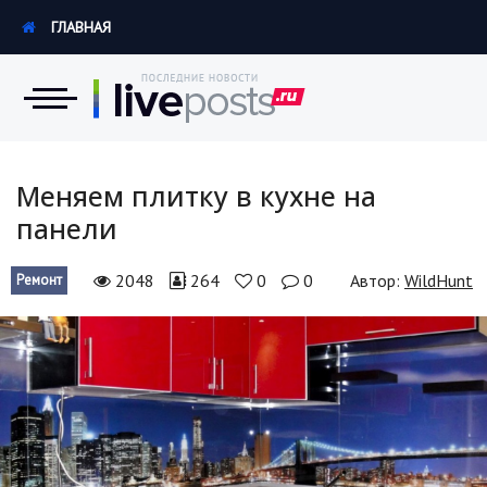
ГЛАВНАЯ
Новости
Меняем плитку в кухне на
панели
Экономика
2048
264
0
0
Автор:
WildHunt
Ремонт
Происшествия
Hi-Tech. Интернет
Россия
Наука и техника
Политика