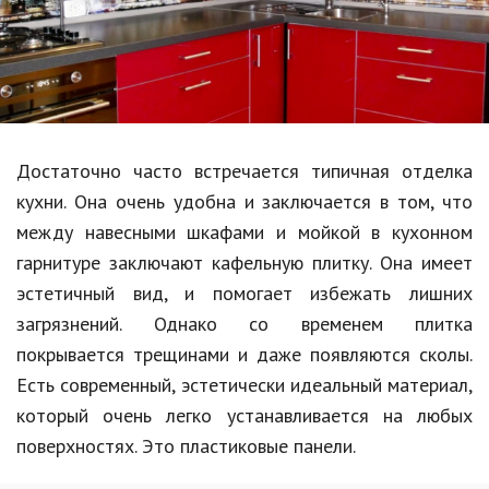
Образование
В мире
Культура
Авто, мото
Достаточно часто встречается типичная отделка
Спорт
кухни. Она очень удобна и заключается в том, что
между навесными шкафами и мойкой в кухонном
Знаменитости
гарнитуре заключают кафельную плитку. Она имеет
Статьи
эстетичный вид, и помогает избежать лишних
загрязнений. Однако со временем плитка
покрывается трещинами и даже появляются сколы.
Обзоры
Есть современный, эстетически идеальный материал,
Рецепты
который очень легко устанавливается на любых
поверхностях. Это пластиковые панели.
Красота и здоровье