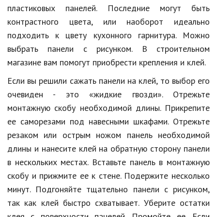
пластиковых панелей. Последние могут быть
Кинематограф
контрастного цвета, или наоборот идеально
подходить к цвету кухонного гарнитура. Можно
Домашние животные
выбрать панели с рисунком. В строительном
Семья и дети
магазине вам помогут приобрести крепления и клей.
Путешествия
Если вы решили сажать панели на клей, то выбор его
очевиден - это «жидкие гвозди». Отрежьте
Строительство
монтажную скобу необходимой длины. Прикрепите
Культура и общество
ее саморезами под навесными шкафами. Отрежьте
Мода и стиль
резаком или острым ножом панель необходимой
длины и нанесите клей на обратную сторону панели
Бизнес
в нескольких местах. Вставьте панель в монтажную
Хобби и развлечения
скобу и прижмите ее к стене. Подержите несколько
минут. Подгоняйте тщательно панели с рисунком,
Финансы
так как клей быстро схватывает. Уберите остатки
Юриспруденция
клея с поверхности панелей. Промойте ее. Если