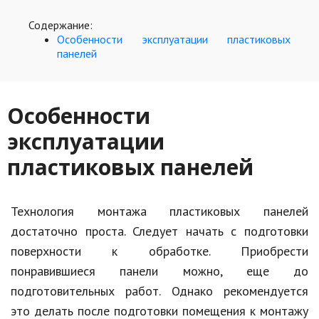
Hi-Tech. Интернет
Содержание:
Авто, мото
Особенности эксплуатации пластиковых
панелей
Дом и сад
Недвижимость
Особенности
Спорт и фитнес
эксплуатации
Психология и отношения
пластиковых панелей
Творчество и рукоделие
Разное
Технология монтажа пластиковых панелей
Работа и бизнес
достаточно проста. Следует начать с подготовки
поверхности к обработке. Приобрести
Животные
понравившиеся панели можно, еще до
Еда и напитки
подготовительных работ. Однако рекомендуется
это делать после подготовки помещения к монтажу
Праздники и подарки