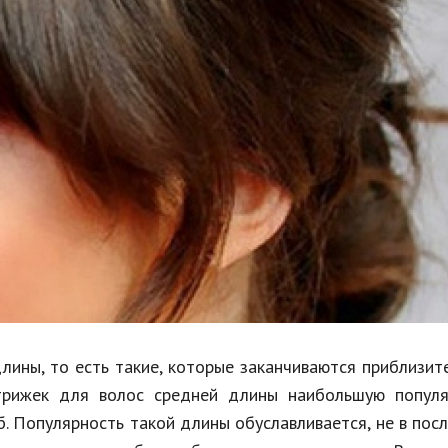
Недвижимость
Спорт и фитнес
Психология и отношения
Творчество и рукоделие
Разное
Работа и бизнес
Животные
Еда и напитки
Праздники и подарки
лины, то есть такие, которые заканчиваются приблизит
стрижек для волос средней длины наибольшую популя
об. Популярность такой длины обуславливается, не в по