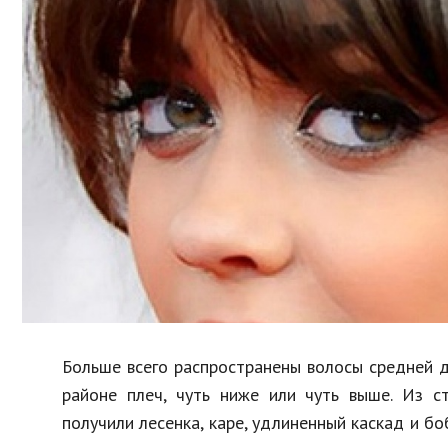
Образование
В мире
Культура
Авто, мото
Спорт
Знаменитости
Больше всего распространены волосы средней д
районе плеч, чуть ниже или чуть выше. Из 
получили лесенка, каре, удлиненный каскад и б