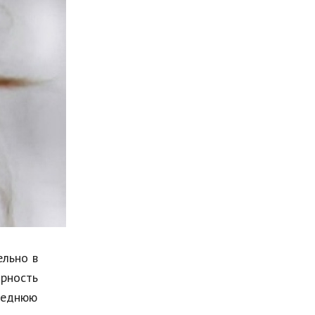
Мода и стиль
Бизнес
Хобби и развлечения
Финансы
Юриспруденция
Природа
Образование
Наука и технологии
ельно в
рность
следнюю