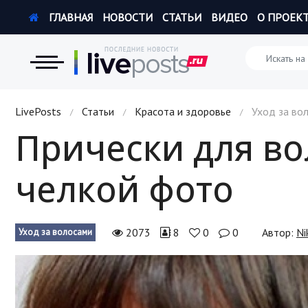
ГЛАВНАЯ
НОВОСТИ
СТАТЬИ
ВИДЕО
О ПРОЕК
Новости
LivePosts
Статьи
Красота и здоровье
Уход за во
/
/
/
Прически для во
Экономика
челкой фото
Происшествия
Hi-Tech. Интернет
2073
8
0
0
Автор:
Ni
Уход за волосами
Россия
Наука и техника
Политика