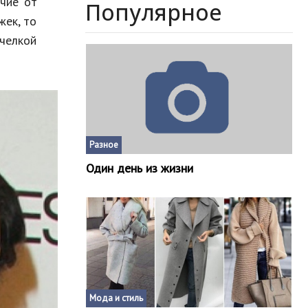
ичие от
Популярное
жек, то
 челкой
Разное
Один день из жизни
Мода и стиль