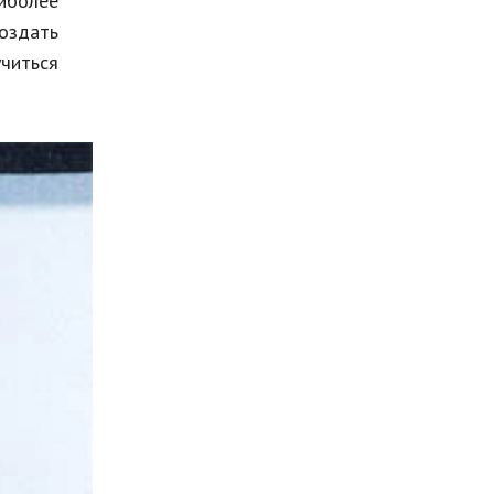
аиболее
создать
учиться