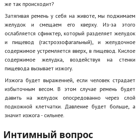
же так происходит?
Кинематограф
Затягивая ремень у себя на животе, мы поджимаем
Домашние животные
желудок и смещаем его кверху. Из-за этого
ослабляется сфинктер, который разделяет желудок
Семья и дети
и пищевод (гастроэзофагальный), и желудочное
Путешествия
содержимое устремляется вверх, в пищевод. Кислое
содержимое желудка, воздействуя на стенки
Строительство
пищевода вызывает изжогу.
Культура и общество
Изжога будет выраженней, если человек страдает
Мода и стиль
избыточным весом. В этом случае ремень будет
давить на желудок опосредованно через слой
Бизнес
подкожной клетчатки. Давление будет больше, а
Хобби и развлечения
значит изжога - сильнее.
Финансы
Интимный вопрос
Юриспруденция