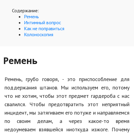
Hi-Tech. Интернет
Содержание:
Авто, мото
Ремень
Интимный вопрос
Дом и сад
Как не поправиться
Колоноскопия
Недвижимость
Спорт и фитнес
Ремень
Психология и отношения
Творчество и рукоделие
Ремень, грубо говоря, - это приспособление для
Разное
поддержания штанов. Мы используем его, потому
что не хотим, чтобы этот предмет гардероба с нас
Работа и бизнес
свалился. Чтобы предотвратить этот неприятный
Животные
инцидент, мы затягиваем его потуже и направляемся
Еда и напитки
по своим делам, а через какое-то время
недоумеваем взявшейся ниоткуда изжоге. Почему
Праздники и подарки