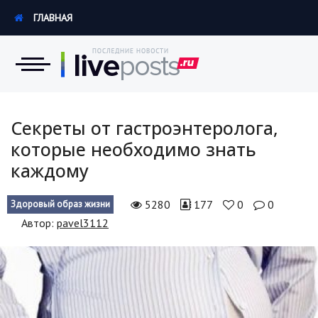
ГЛАВНАЯ
Новости
Секреты от гастроэнтеролога,
которые необходимо знать
Экономика
каждому
Происшествия
5280
177
0
0
Здоровый образ жизни
Hi-Tech. Интернет
Автор:
pavel3112
Россия
Наука и техника
Политика