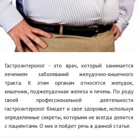
Образование
В мире
Культура
Авто, мото
Спорт
Гастроэнтеролог - это врач, который занимается
Знаменитости
лечением заболеваний желудочно-кишечного
Статьи
тракта. К этим органам относятся желудок,
кишечник, поджелудочная железа и печень. По роду
своей профессиональной деятельности
Обзоры
гастроэнтеролог блюдет и свое здоровье, используя
Рецепты
определенные секреты, которыми не всегда делится
с пациентами. О них и пойдет речь в данной статье.
Красота и здоровье