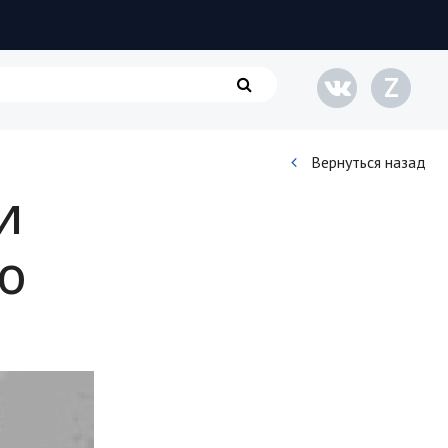
Z
Вернуться назад
и
Кинематограф
о
Домашние животные
Семья и дети
Путешествия
Строительство
Культура и общество