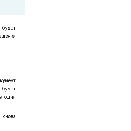
о будет
решения
кумент
й будет
за один
 снова