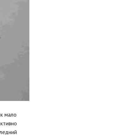
Мода и стиль
Бизнес
Хобби и развлечения
Финансы
Юриспруденция
Природа
Образование
Наука и технологии
ак мало
активно
ледний