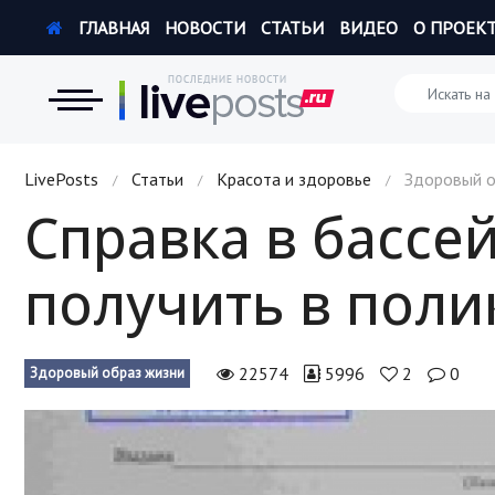
ГЛАВНАЯ
НОВОСТИ
СТАТЬИ
ВИДЕО
О ПРОЕК
Новости
LivePosts
Статьи
Красота и здоровье
Здоровый о
/
/
/
Справка в бассей
Экономика
получить в поли
Происшествия
Hi-Tech. Интернет
22574
5996
2
0
Здоровый образ жизни
Россия
Наука и техника
Политика