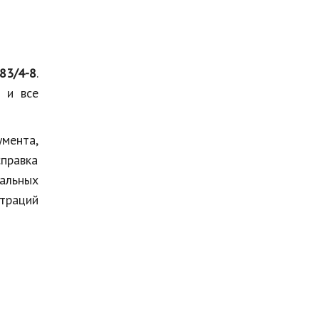
83/4-8
.
 и все
мента,
справка
альных
траций