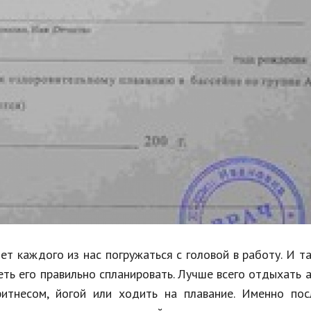
Недвижимость
Спорт и фитнес
Психология и отношения
Творчество и рукоделие
Разное
Работа и бизнес
Животные
Еда и напитки
Праздники и подарки
т каждого из нас погружаться с головой в работу. И т
ть его правильно спланировать. Лучше всего отдыхать 
итнесом, йогой или ходить на плавание. Именно пос