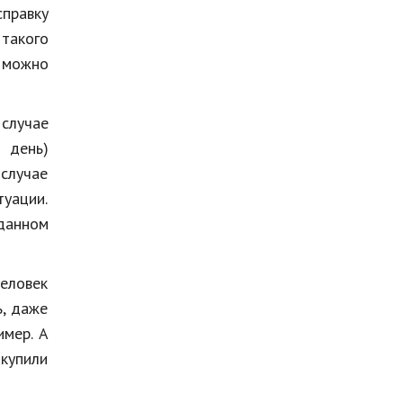
правку
 такого
я можно
 случае
 день)
 случае
туации.
 данном
еловек
ь, даже
имер. А
купили