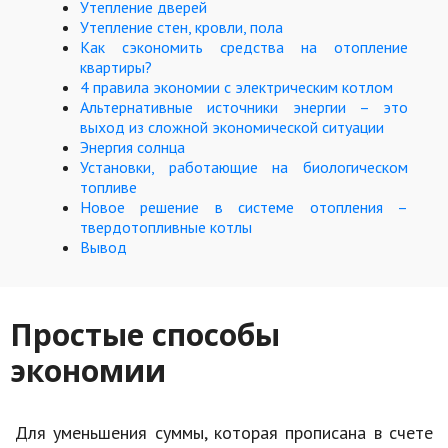
Hi-Tech. Интернет
Утепление дверей
Утепление стен, кровли, пола
Авто, мото
Как сэкономить средства на отопление
квартиры?
Дом и сад
4 правила экономии с электрическим котлом
Альтернативные источники энергии – это
Недвижимость
выход из сложной экономической ситуации
Энергия солнца
Спорт и фитнес
Установки, работающие на биологическом
топливе
Психология и отношения
Новое решение в системе отопления –
твердотопливные котлы
Творчество и рукоделие
Вывод
Разное
Работа и бизнес
Простые способы
экономии
Животные
Еда и напитки
Для уменьшения суммы, которая прописана в счете
Праздники и подарки