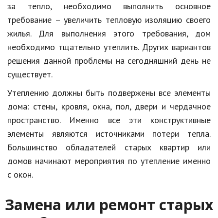
за тепло, необходимо выполнить основное
Кинематограф
требование – увеличить тепловую изоляцию своего
жилья. Для выполнения этого требования, дом
Домашние животные
необходимо тщательно утеплить. Других вариантов
Семья и дети
решения данной проблемы на сегодняшний день не
существует.
Путешествия
Утеплению должны быть подвержены все элементы
Строительство
дома: стены, кровля, окна, пол, двери и чердачное
Культура и общество
пространство. Именно все эти конструктивные
элементы являются источниками потери тепла.
Мода и стиль
Большинство обладателей старых квартир или
Бизнес
домов начинают мероприятия по утепление именно
Хобби и развлечения
с окон.
Финансы
Замена или ремонт старых
Юриспруденция