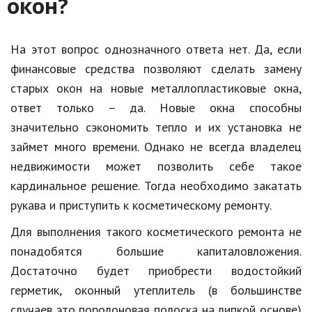
окон?
Природа
Образование
На этот вопрос однозначного ответа нет. Да, если
финансовые средства позволяют сделать замену
Наука и технологии
старых окон на новые металлопластиковые окна,
ответ только – да. Новые окна способны
значительно сэкономить тепло и их установка не
займет много времени. Однако не всегда владелец
недвижимости может позволить себе такое
кардинальное решение. Тогда необходимо закатать
рукава и приступить к косметическому ремонту.
Для выполнения такого косметического ремонта не
понадобятся большие капиталовложения.
Достаточно будет приобрести водостойкий
герметик, оконный утеплитель (в большинстве
случаев это поролоновая полоска на липкой основе)