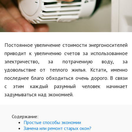
Образование
В мире
Культура
Авто, мото
Постоянное увеличение стоимости энергоносителей
Спорт
приводит к увеличению счетов за использованное
электричество, за потраченную воду, за
Знаменитости
удовольствие от теплого жилья. Кстати, именно
Статьи
последнее благо обходиться очень дорого. В связи
с этим каждый разумный человек начинает
задумываться над экономией.
Обзоры
Рецепты
Содержание:
Красота и здоровье
Простые способы экономии
Замена или ремонт старых окон?