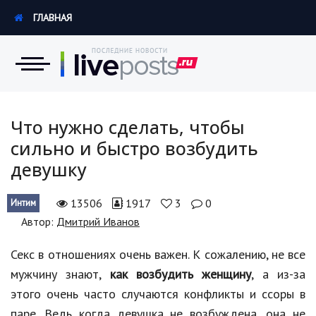
ГЛАВНАЯ
Новости
Что нужно сделать, чтобы
сильно и быстро возбудить
Экономика
девушку
Происшествия
13506
1917
3
0
Интим
Hi-Tech. Интернет
Автор:
Дмитрий Иванов
Россия
Секс в отношениях очень важен. К сожалению, не все
Наука и техника
мужчину знают,
как возбудить женщину
, а из-за
этого очень часто случаются конфликты и ссоры в
Политика
паре. Ведь когда девушка не возбуждена, она не