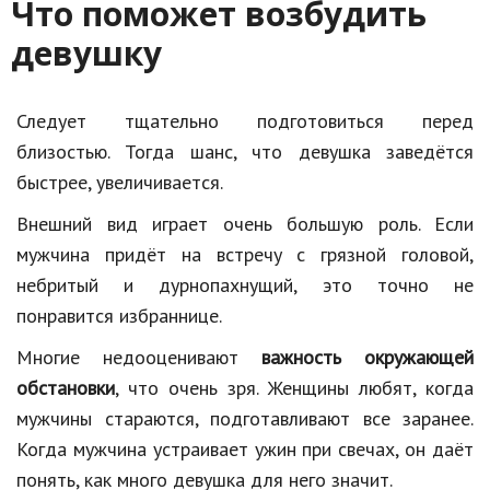
Что поможет возбудить
Hi-Tech. Интернет
девушку
Авто, мото
Дом и сад
Следует тщательно подготовиться перед
Недвижимость
близостью. Тогда шанс, что девушка заведётся
Спорт и фитнес
быстрее, увеличивается.
Психология и отношения
Внешний вид играет очень большую роль. Если
мужчина придёт на встречу с грязной головой,
Творчество и рукоделие
небритый и дурнопахнущий, это точно не
Разное
понравится избраннице.
Работа и бизнес
Многие недооценивают
важность окружающей
обстановки
, что очень зря. Женщины любят, когда
Животные
мужчины стараются, подготавливают все заранее.
Еда и напитки
Когда мужчина устраивает ужин при свечах, он даёт
понять, как много девушка для него значит.
Праздники и подарки