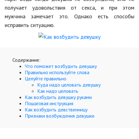
Образование
получает удовольствия от секса, и при этом
мужчина замечает это. Однако есть способы
В мире
исправить ситуацию.
Культура
Авто, мото
Спорт
Содержание:
Что поможет возбудить девушку
Знаменитости
Правильно используйте слова
Целуйте правильно
Статьи
Куда надо целовать девушку
Как надо целовать
Как возбудить девушку руками
Обзоры
Пошаговая инструкция
Как возбудить девственницу
Рецепты
Признаки возбуждения девушки
Красота и здоровье