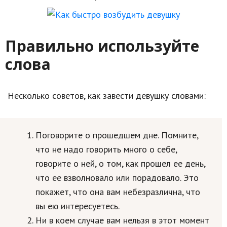
Кинематограф
Домашние животные
Правильно используйте
Семья и дети
слова
Путешествия
Несколько советов, как завести девушку словами:
Строительство
Культура и общество
Поговорите о прошедшем дне. Помните,
Мода и стиль
что не надо говорить много о себе,
Бизнес
говорите о ней, о том, как прошел ее день,
что ее взволновало или порадовало. Это
Хобби и развлечения
покажет, что она вам небезразлична, что
Финансы
вы ею интересуетесь.
Ни в коем случае вам нельзя в этот момент
Юриспруденция