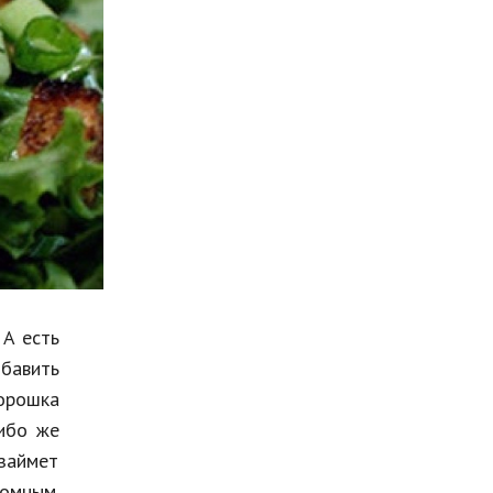
Мода и стиль
Бизнес
Хобби и развлечения
Финансы
Юриспруденция
Природа
Образование
Наука и технологии
 А есть
обавить
горошка
Либо же
 займет
омным.