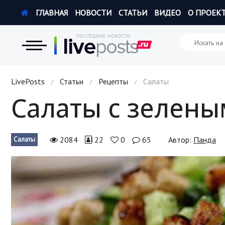
ГЛАВНАЯ
НОВОСТИ
СТАТЬИ
ВИДЕО
О ПРОЕК
Новости
LivePosts
Статьи
Рецепты
Салаты
/
/
/
Салаты с зелен
Экономика
Происшествия
2084
22
0
65
Автор:
Панда
Салаты
Hi-Tech. Интернет
Россия
Наука и техника
Политика