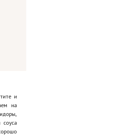
тите и
аем на
мидоры,
я соуса
хорошо