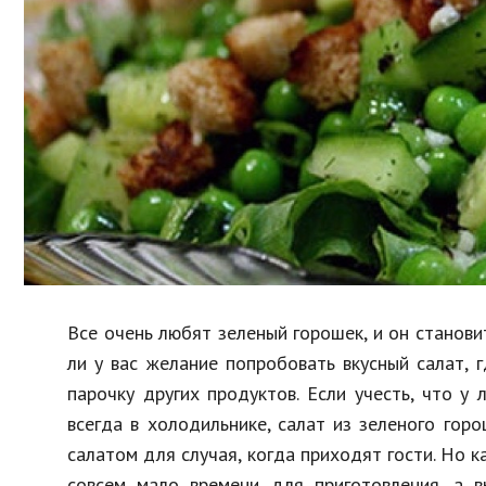
Образование
В мире
Культура
Авто, мото
Спорт
Знаменитости
Все очень любят зеленый горошек, и он станови
ли у вас желание попробовать вкусный салат, 
парочку других продуктов. Если учесть, что у
всегда в холодильнике, салат из зеленого го
салатом для случая, когда приходят гости. Но к
совсем мало времени для приготовления, а в