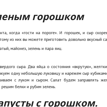
еленым горошком
а, когда «гости на пороге». И горошек, и сыр скоре
тому из них вы можете приготовить довольно вкусный са
тый, майонез, зелень и пара яиц.
вердого сыра. Два яйца о состояния «вкрутую», желтк
куем одну небольшую луковицу и нарежем сыр кубиками 
иваем с луком и сыром. Салат будем заправлять жел
 решим белки и рубим зелень.
апусты с горошком.