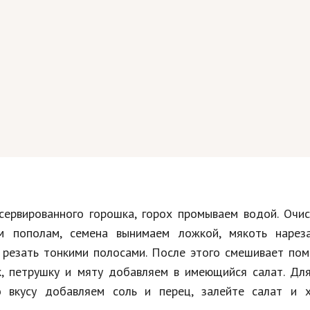
ервированного горошка, горох промываем водой. Очис
м пополам, семена вынимаем ложкой, мякоть нарез
т резать тонкими полосами. После этого смешивает по
ек, петрушку и мяту добавляем в имеющийся салат. Дл
о вкусу добавляем соль и перец, залейте салат и 