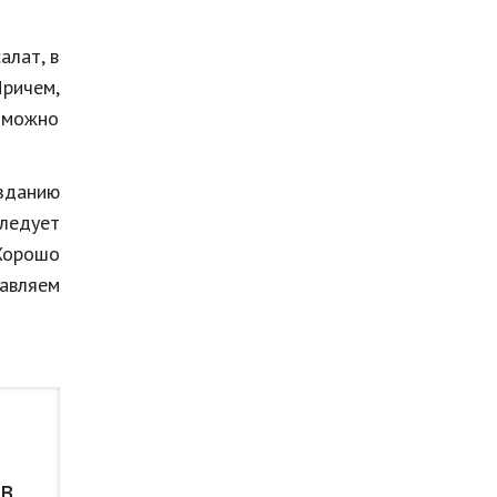
алат, в
Причем,
к можно
озданию
ледует
 Хорошо
бавляем
 в