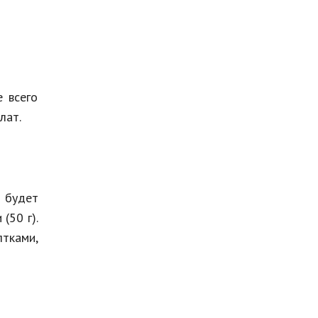
е всего
лат.
и будет
(50 г).
тками,