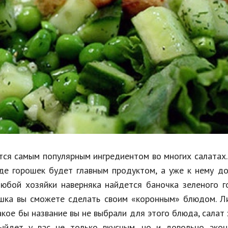
Недвижимость
Спорт и фитнес
Психология и отношения
Творчество и рукоделие
Разное
Работа и бизнес
Животные
Еда и напитки
тся самым популярным ингредиентом во многих салатах.
где горошек будет главным продуктом, а уже к нему д
Праздники и подарки
 любой хозяйки наверняка найдется баночка зеленого 
рошка вы сможете сделать своим «коронным» блюдом. 
акое бы название вы не выбрали для этого блюда, салат
ыйдет у вас не только вкусным, но и довольно экон