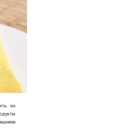
Мода и стиль
Бизнес
Хобби и развлечения
Финансы
Юриспруденция
Природа
Образование
Наука и технологии
ять их
родукты
лишнюю