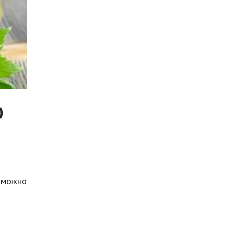
0
а можно