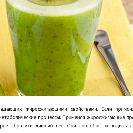
Недвижимость
Спорт и фитнес
Психология и отношения
Творчество и рукоделие
Разное
Работа и бизнес
Животные
Еда и напитки
Праздники и подарки
ладающих жиросжигающими свойствами. Если примен
е метаболические процессы. Применяя жиросжигающие п
трее сбросить лишний вес. Они способны выводить 