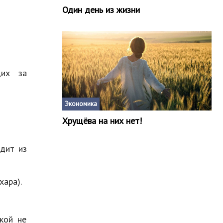
Один день из жизни
щих за
Экономика
Хрущёва на них нет!
одит из
хара).
кой не