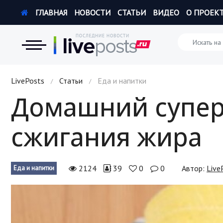
ГЛАВНАЯ
НОВОСТИ
СТАТЬИ
ВИДЕО
О ПРОЕК
Новости
LivePosts
Статьи
Еда и напитки
/
/
Домашний супер
Экономика
сжигания жира
Происшествия
Hi-Tech. Интернет
2124
39
0
0
Автор:
Live
Еда и напитки
Россия
Наука и техника
Политика