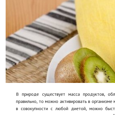
Образование
В мире
Культура
Авто, мото
Спорт
Знаменитости
В природе существует масса продуктов, об
правильно, то можно активировать в организм
в совокупности с любой диетой, можно быс