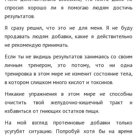
спросил
хорошо
ли
я
помогаю
людям
достичь
результатов
.
Я
сразу
решил
,
что
это
не
для
меня
.
Я
не
буду
продавать
людям
добавки
,
какие
я
действительно
не
рекомендую
принимать
.
Если
ты
не
видишь
результатов
занимаясь
со
своим
личным
тренером,
это
потому
,
что
ни
одна
тренировка
в
этом
мире
не
изменит
состояние
тела
,
в
котором
слишком
много
кислот
и
токсинов
.
Никакие
упражнения
в
этом
мире
не
способны
очистить
твой
желудочно
-
кишечный
тракт
и
избавиться
от
гниющих
остатков
пищи
.
На
мой
взгляд
протеиновые
добавки
только
усугубят
ситуацию
.
Попробуй
хотя
бы
на
время