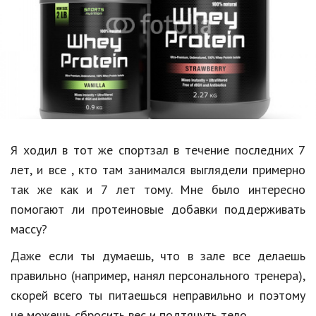
Образование
В мире
Культура
Авто, мото
Спорт
Я
ходил
в
тот
же
спортзал
в
течение
последних
7
Знаменитости
лет
,
и
все
,
кто
там
занимался
выглядели
примерно
Статьи
так
же
как
и
7
лет
тому
.
Мне
было
интересно
помогают
ли
протеиновые
добавки
поддерживать
массу
?
Обзоры
Даже
если
ты
думаешь
,
что
в
зале
все
делаешь
Рецепты
правильно
(
например
,
нанял
персонального
тренера
),
Красота и здоровье
скорей
всего
ты
питаешься
неправильно
и
поэтому
не
можешь
сбросить
вес
и
подтянуть
тело
.