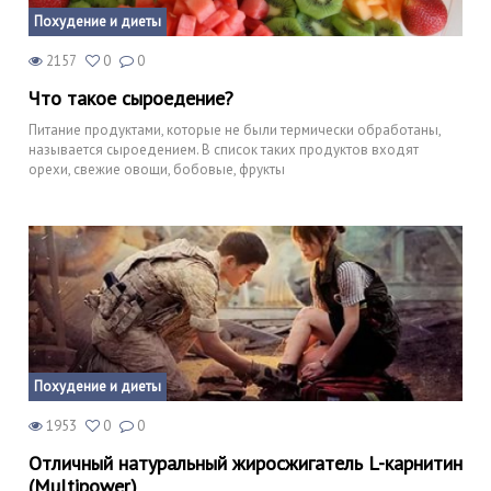
Похудение и диеты
2157
0
0
Что такое сыроедение?
Питание продуктами, которые не были термически обработаны,
называется сыроедением. В список таких продуктов входят
орехи, свежие овощи, бобовые, фрукты
Похудение и диеты
1953
0
0
Отличный натуральный жиросжигатель L-карнитин
(Multipower)