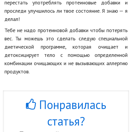
перестать
употреблять
протеиновые
добавки
и
проследи
улучшилось
ли
твое
состояние
.
Я
знаю
—
я
делал
!
Тебе
не
надо
протеиновой
добавки
чтобы
потерять
вес
.
Ты
можешь
это
сделать
следую
специальной
диетической
программе
,
которая
очищает
и
детоксицирует
тело
с
помощью
определенной
комбинации
очищающих
и
не
вызывающих
аллергию
продуктов
.
Понравилась
статья?