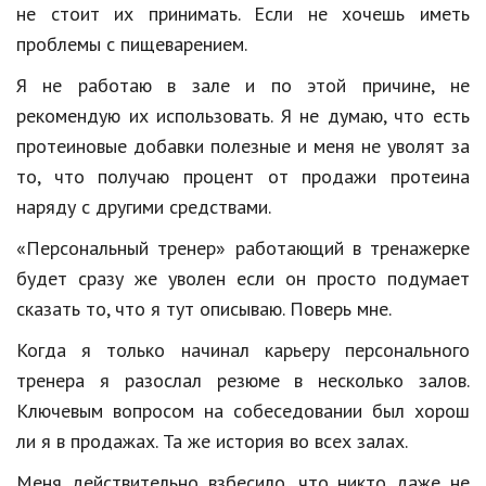
не
стоит
их
принимать
.
Если
не
хочешь
иметь
Природа
проблемы
с
пищеварением.
Образование
Я
не
работаю
в
зале
и
по
этой
причине,
не
рекомендую
их
использовать
.
Я
не
думаю
,
что
есть
Наука и технологии
протеиновые
добавки
полезные
и
меня
не
уволят
за
то
,
что
получаю
процент
от
продажи
протеина
наряду
с
другими
средствами
.
«
Персональный
тренер
»
работающий
в
тренажерке
будет
сразу
же
уволен
если
он
просто
подумает
сказать
то
,
что
я
тут
описываю
.
Поверь
мне
.
Когда
я
только
начинал
карьеру
персонального
тренера
я
разослал
резюме
в
несколько
залов
.
Ключевым
вопросом
на
собеседовании
был
хорош
ли
я
в
продажах
.
Та
же
история
во
всех
залах
.
Меня
действительно
взбесило
,
что
никто
даже
не