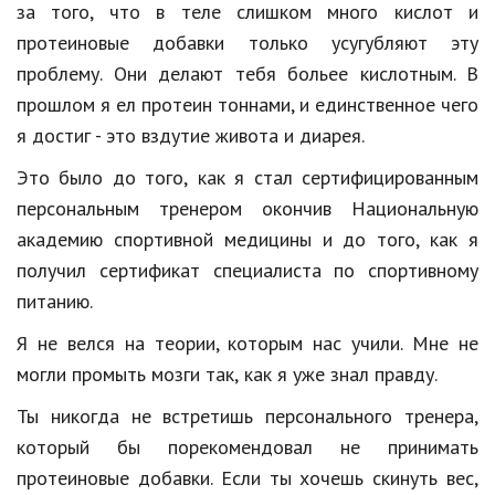
за
того
,
что
в
теле
слишком
много
кислот
и
Кинематограф
протеиновые
добавки
только
усугубляют
эту
проблему
.
Они
делают
тебя
больее
кислотным
.
В
Домашние животные
прошлом
я
ел
протеин
тоннами
,
и
единственное
чего
Семья и дети
я
достиг
-
это
вздутие
живота
и
диарея
.
Путешествия
Это
было
до
того,
как
я
стал
сертифицированным
персональным
тренером
окончив
Национальную
Строительство
академию
спортивной
медицины
и
до
того
,
как
я
Культура и общество
получил
сертификат
специалиста
по
спортивному
питанию
.
Мода и стиль
Я
не
велся
на
теории
,
которым
нас
учили
.
Мне
не
Бизнес
могли
промыть
мозги
так,
как
я
уже
знал
правду
.
Хобби и развлечения
Ты
никогда
не
встретишь
персонального
тренера
,
Финансы
который
бы
порекомендовал
не
принимать
протеиновые
добавки
.
Если
ты
хочешь
скинуть
вес
,
Юриспруденция