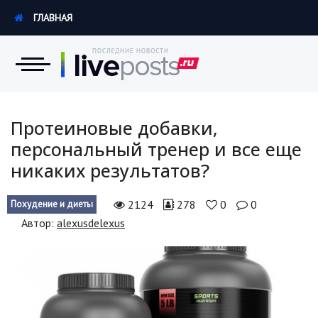
ГЛАВНАЯ
Новости
Протеиновые добавки,
персональный тренер и все еще
Экономика
никаких результатов?
Происшествия
2124
278
0
0
Похудение и диеты
Hi-Tech. Интернет
Автор:
alexusdelexus
Россия
Наука и техника
Политика