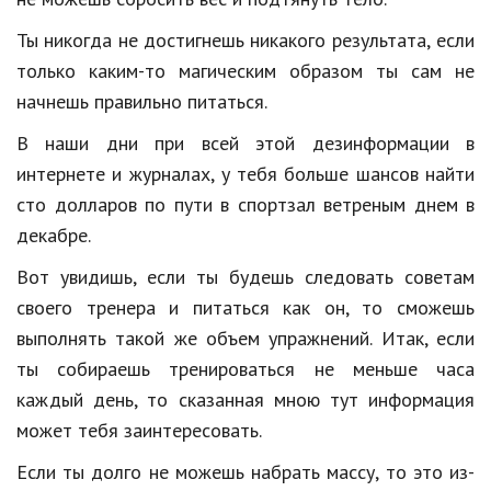
Hi-Tech. Интернет
Ты
никогда
не
достигнешь
никакого
результата,
если
Авто, мото
только
каким
-
то
магическим
образом
ты
сам
не
Дом и сад
начнешь
правильно
питаться
.
Недвижимость
В
наши
дни
при
всей
этой
дезинформации
в
интернете
и
журналах,
у
тебя
больше
шансов
найти
Спорт и фитнес
сто
долларов
по
пути
в
спортзал
ветреным
днем
в
Психология и отношения
декабре
.
Творчество и рукоделие
Вот
увидишь
,
если
ты
будешь
следовать
советам
своего
тренера
и
питаться
как
он
,
то
сможешь
Разное
выполнять
такой
же
объем
упражнений
.
Итак
,
если
Работа и бизнес
ты
собираешь
тренироваться
не
меньше
часа
Животные
каждый
день
,
то
сказанная
мною
тут
информация
может
тебя
заинтересовать
.
Еда и напитки
Если
ты
долго
не
можешь
набрать
массу
,
то
это
из
-
Праздники и подарки