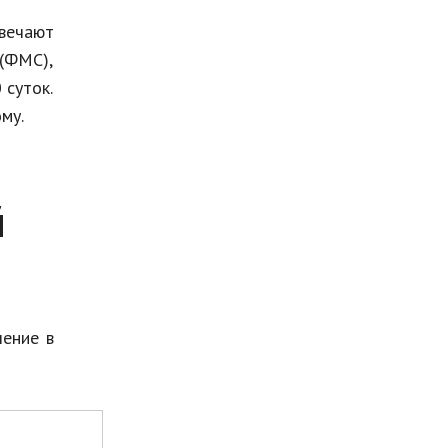
твечают
(ФМС),
 суток.
му.
й
ление в