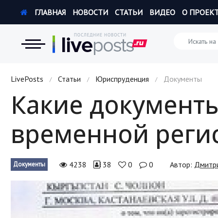
ГЛАВНАЯ
НОВОСТИ
СТАТЬИ
ВИДЕО
О ПРОЕК
Новости
LivePosts
Статьи
Юриспруденция
Документы
/
/
/
Какие документ
Экономика
временной реги
Происшествия
Hi-Tech. Интернет
4238
38
0
0
Автор:
Дмитр
Документы
Россия
Наука и техника
Политика