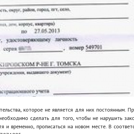
Недвижимость
Спорт и фитнес
Психология и отношения
Творчество и рукоделие
Разное
Работа и бизнес
Животные
Еда и напитки
Праздники и подарки
ельства, которое не является для них постоянным. П
 необходимо сделать для того, чтобы не нарушить зак
я и временно, прописаться на новом месте. В соответ