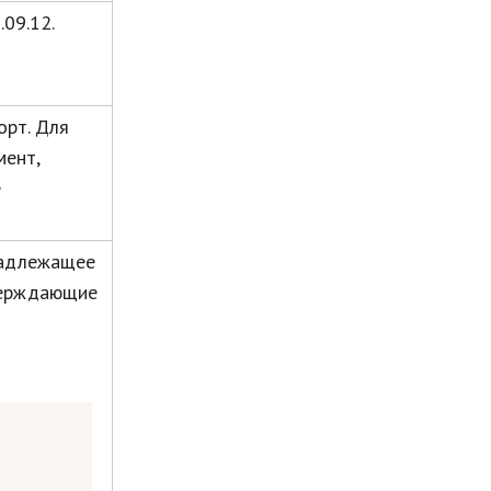
09.12.
орт. Для
мент,
е
надлежащее
верждающие