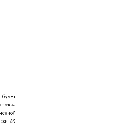
о будет
 должна
еменной
ски 89