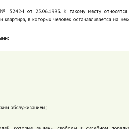
№ 5242-I от 25.06.1993. К такому месту относятся
и квартира, в которых человек останавливается на не
ыми:
ским обслуживанием;
юдей, которые лишены свободы в судебном порядк