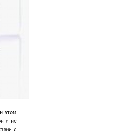
Мода и стиль
Бизнес
Хобби и развлечения
Финансы
Юриспруденция
Природа
Образование
Наука и технологии
ри этом
он и не
ствии с