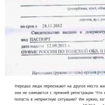
Образование
В мире
Культура
Авто, мото
Спорт
Знаменитости
Нередко люди переезжают на другое место жит
они не снимаются с прежней регистрации. Что
попасть в неприятную ситуацию? Им нужно, хот