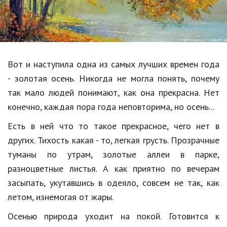
Образование
В мире
Культура
Вот и наступила одна из самых лучших времен года
Авто, мото
- золотая осень. Никогда не могла понять, почему
Спорт
так мало людей понимают, как она прекрасна. Нет
конечно, каждая пора года неповторима, но осень...
Знаменитости
Есть в ней что то такое прекрасное, чего нет в
Статьи
других. Тихость какая - то, легкая грусть. Прозрачные
туманы по утрам, золотые аллеи в парке,
Обзоры
разноцветные листья. А как приятно по вечерам
засыпать, укутавшись в одеяло, совсем не так, как
Рецепты
летом, изнемогая от жары.
Красота и здоровье
Осенью природа уходит на покой. Готовится к