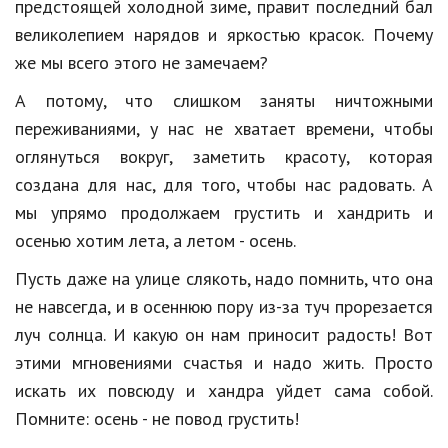
Hi-Tech. Интернет
предстоящей холодной зиме, правит последний бал
великолепием нарядов и яркостью красок. Почему
Авто, мото
же мы всего этого не замечаем?
Дом и сад
А потому, что слишком заняты ничтожными
Недвижимость
переживаниями, у нас не хватает времени, чтобы
оглянуться вокруг, заметить красоту, которая
Спорт и фитнес
создана для нас, для того, чтобы нас радовать. А
Психология и отношения
мы упрямо продолжаем грустить и хандрить и
осенью хотим лета, а летом - осень.
Творчество и рукоделие
Пусть даже на улице слякоть, надо помнить, что она
Разное
не навсегда, и в осеннюю пору из-за туч прорезается
Работа и бизнес
луч солнца. И какую он нам приносит радость! Вот
этими мгновениями счастья и надо жить. Просто
Животные
искать их повсюду и хандра уйдет сама собой.
Еда и напитки
Помните: осень - не повод грустить!
Праздники и подарки