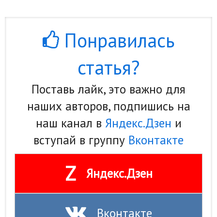
Кинематограф
Понравилась
Домашние животные
Семья и дети
статья?
Путешествия
Поставь лайк, это важно для
Строительство
наших авторов, подпишись на
Культура и общество
наш канал в
Яндекс.Дзен
и
Мода и стиль
вступай в группу
Вконтакте
Бизнес
Z
Яндекс.Дзен
Хобби и развлечения
Финансы
Юриспруденция
Вконтакте