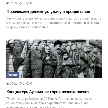
2289
0
0
Привлекаем денежную удачу и процветание
Талисманы всегда являются активаторами , которые привлекают в
жизнь человека и его дом, положительный и гармоничный заряд
энергии, а также процветание
Разное
3051
0
0
Концлагерь Аушвиц: история возникновения
75 лет назад рейхсфюрер СС Генрих Гиммлер приказал создать
концентрационный лагерь в окрестностях Освенцима, чье
название немцы сменили на Аушвиц. 27 а