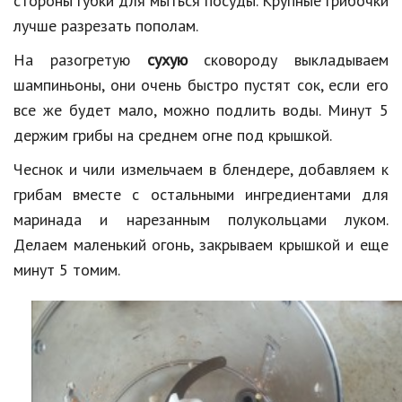
стороны губки для мыться посуды. Крупные грибочки
лучше разрезать пополам.
Кинематограф
На разогретую
сухую
сковороду выкладываем
Домашние животные
шампиньоны, они очень быстро пустят сок, если его
Семья и дети
все же будет мало, можно подлить воды. Минут 5
держим грибы на среднем огне под крышкой.
Путешествия
Чеснок и чили измельчаем в блендере, добавляем к
Строительство
грибам вместе с остальными ингредиентами для
Культура и общество
маринада и нарезанным полукольцами луком.
Делаем маленький огонь, закрываем крышкой и еще
Мода и стиль
минут 5 томим.
Бизнес
Хобби и развлечения
Финансы
Юриспруденция