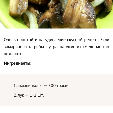
Образование
В мире
Культура
Авто, мото
Очень простой и на удивление вкусный рецепт. Если
Спорт
замариновать грибы с утра, на ужин их смело можно
подавать.
Знаменитости
Ингредиенты:
Статьи
Обзоры
шампиньоны — 300 грамм
Рецепты
лук — 1-2 шт.
Красота и здоровье