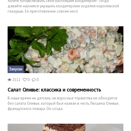
Хотите почувствовать себя настоящим кондитером? Тогда
давайте научимся украшать кондитерские изделия королевской
глазурью. Ее приготовление совсем несл
Закуски
2111
0
0
Салат Оливье: классика и современность
В наше время ни детские, ни взрослые торжества не обходятся
без салата Оливье, который был назван в честь Люсьена Оливье,
французского повара. Он созда