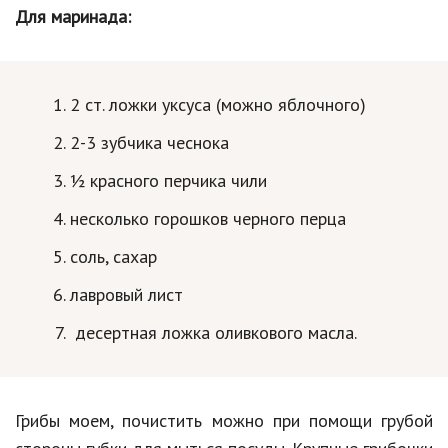
Hi-Tech. Интернет
Для маринада:
Авто, мото
Дом и сад
2 ст. ложки уксуса (можно яблочного)
Недвижимость
2-3 зубчика чеснока
Спорт и фитнес
½ красного перчика чили
Психология и отношения
несколько горошков черного перца
Творчество и рукоделие
соль, сахар
Разное
лавровый лист
Работа и бизнес
десертная ложка оливкового масла.
Животные
Еда и напитки
Грибы моем, почистить можно при помощи грубой
Праздники и подарки