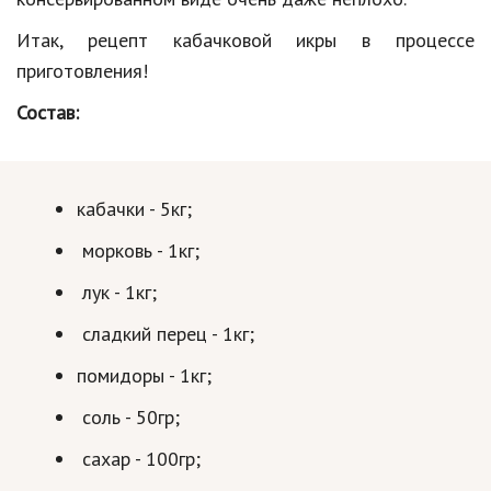
Hi-Tech. Интернет
Итак, рецепт кабачковой икры в процессе
Авто, мото
приготовления!
Дом и сад
Состав:
Недвижимость
Спорт и фитнес
кабачки - 5кг;
Психология и отношения
морковь - 1кг;
Творчество и рукоделие
лук - 1кг;
Разное
сладкий перец - 1кг;
Работа и бизнес
помидоры - 1кг;
Животные
соль - 50гр;
Еда и напитки
сахар - 100гр;
Праздники и подарки