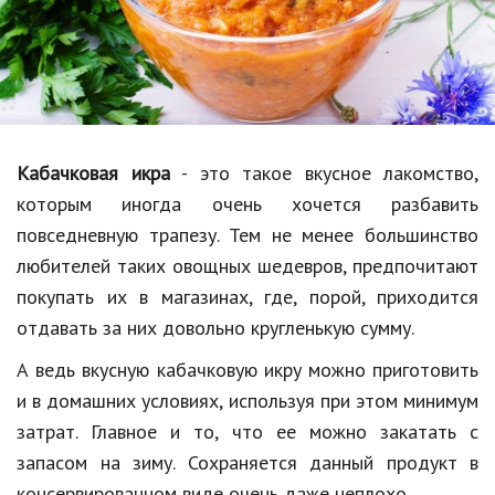
Образование
В мире
Культура
Авто, мото
Кабачковая икра
- это такое вкусное лакомство,
Спорт
которым иногда очень хочется разбавить
повседневную трапезу. Тем не менее большинство
Знаменитости
любителей таких овощных шедевров, предпочитают
Статьи
покупать их в магазинах, где, порой, приходится
отдавать за них довольно кругленькую сумму.
Обзоры
А ведь вкусную кабачковую икру можно приготовить
и в домашних условиях, используя при этом минимум
Рецепты
затрат. Главное и то, что ее можно закатать с
Красота и здоровье
запасом на зиму. Сохраняется данный продукт в
консервированном виде очень даже неплохо.