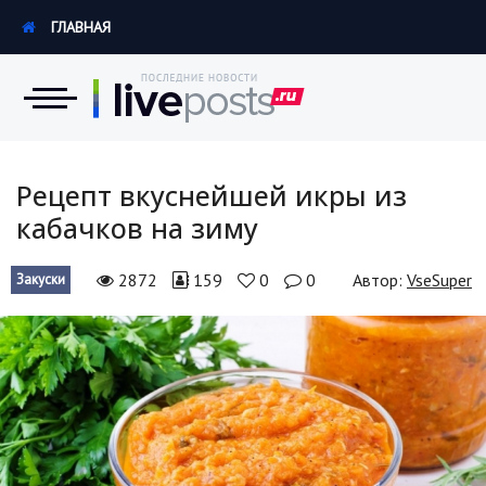
ГЛАВНАЯ
Новости
Рецепт вкуснейшей икры из
кабачков на зиму
Экономика
2872
159
0
0
Автор:
VseSuper
Закуски
Происшествия
Hi-Tech. Интернет
Россия
Наука и техника
Политика