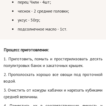
перец Чили - 4шт;
Кинематограф
чеснок - 2 средние головки;
Домашние животные
уксус - 50гр;
Семья и дети
подсолнечное масло - 1ст.
Путешествия
Строительство
Процесс приготовления:
Культура и общество
1. Приготовить, помыть и простерилизовать десять
Мода и стиль
полулитровых банок и закаточных крышек.
2. Прополоскать хорошо все овощи под проточной
Бизнес
водой.
Хобби и развлечения
3. Очистить от кожуры кабачки и нарезать кубиками
Финансы
средней величины.
Юриспруденция
4. Поместить их в соответствующую емкость и