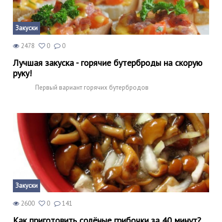
Закуски
2478
0
0
Лучшая закуска - горячие бутерброды на скорую
руку!
Первый вариант горячих бутербродов
Закуски
2600
0
141
Как приготовить солёные грибочки за 40 минут?