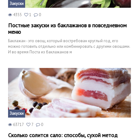
Закуски
4355
1
0
Постные закуски из баклажанов в повседневном
меню
Баклажан - это овощ, который востребован круглый год, его
можно готовить отдельно или комбинировать с другими овощами.
И во время Поста из баклажанов м
Закуски
63717
7
0
Сколько солится сало: способы, сухой метод