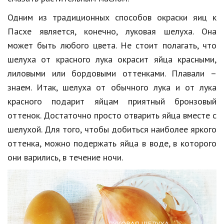
Одним из традиционных способов окраски яиц к
Кинематограф
Пасхе является, конечно, луковая шелуха. Она
Домашние животные
может быть любого цвета. Не стоит полагать, что
Семья и дети
шелуха от красного лука окрасит яйца красными,
лиловыми или бордовыми оттенками. Плавали –
Путешествия
знаем. Итак, шелуха от обычного лука и от лука
Строительство
красного подарит яйцам приятный бронзовый
оттенок. Достаточно просто отварить яйца вместе с
Культура и общество
шелухой. Для того, чтобы добиться наиболее яркого
Мода и стиль
оттенка, можно подержать яйца в воде, в которого
они варились, в течение ночи.
Бизнес
Хобби и развлечения
Финансы
Юриспруденция