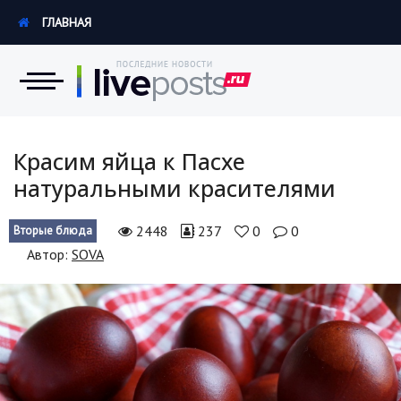
ГЛАВНАЯ
Новости
Красим яйца к Пасхе
натуральными красителями
Экономика
2448
237
0
0
Вторые блюда
Происшествия
Автор:
SOVA
Hi-Tech. Интернет
Россия
Наука и техника
Политика