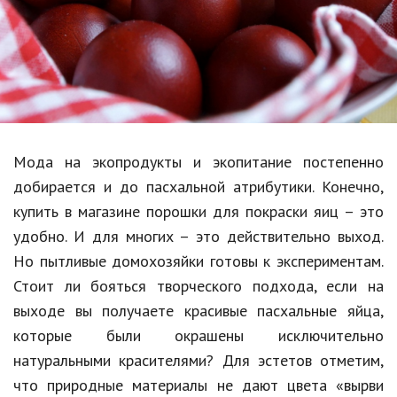
Образование
В мире
Культура
Авто, мото
Спорт
Мода на экопродукты и экопитание постепенно
добирается и до пасхальной атрибутики. Конечно,
Знаменитости
купить в магазине порошки для покраски яиц – это
Статьи
удобно. И для многих – это действительно выход.
Но пытливые домохозяйки готовы к экспериментам.
Стоит ли бояться творческого подхода, если на
Обзоры
выходе вы получаете красивые пасхальные яйца,
Рецепты
которые были окрашены исключительно
натуральными красителями? Для эстетов отметим,
Красота и здоровье
что природные материалы не дают цвета «вырви