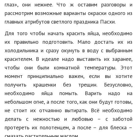
Hi-Tech. Интернет
глаз», они нежнее. Что ж оставим разговоры и
рассмотрим возможные варианты окраски одного из
Авто, мото
главных атрибутов светлого праздника Пасхи.
Дом и сад
Для того чтобы начать красить яйца, необходимо
Недвижимость
их правильно подготовить. Мало достать их из
Спорт и фитнес
холодильника и сразу окунуть в воду с выбранным
красителем. В идеале надо выставить их заранее,
Психология и отношения
чтобы они были комнатной температуры. Этот
Творчество и рукоделие
момент принципиально важен, если вы хотите
получить крашенки без трещин. Безусловно,
Разное
необходимо яйца помыть. Варить надо на
Работа и бизнес
небольшом огне, а после того, как они будут готовы,
не стоит их отчаянно вытирать. Всё необходимо
Животные
делать с нежностью и любовью – с заботой
Еда и напитки
протереть их полотенцем, а после – для блеска –
Праздники и подарки
смазать растительным маслом.