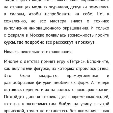
на страницах модных журналов, девушки помчались
Кинематограф
в салоны, чтобы испробовать на себе. Но, к
Домашние животные
сожалению, не все мастера знают о технике
выполнения инновационного окрашивания. И только
Семья и дети
с февраля в Москве появилась возможность пройти
Путешествия
курсы, где подробно все расскажут и покажут.
Строительство
Нюансы пиксильного окрашивания
Культура и общество
Многие с детства помнят игру «Тетрис». Вспомните,
как выглядели фигурки, из которых строилась стена.
Мода и стиль
Это были квадраты, прямоугольники и
Бизнес
разнообразные фигурки необычных форм. А теперь
осталось перенести их на волосы с помощью краски.
Хобби и развлечения
Подойдет данная техника для современных людей,
Финансы
готовых к экспериментам. Выйдя на улицу с такой
Юриспруденция
прической, точно не останетесь без внимания — как