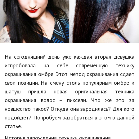
Образование
В мире
Культура
Авто, мото
Спорт
На сегодняшний день уже каждая вторая девушка
испробовала на себе современную технику
Знаменитости
окрашивания омбре. Этот метод окрашивания сдает
Статьи
свои позиции. На смену столь популярным омбре и
шатуш пришла новая оригинальная техника
окрашивания волос – пиксели. Что же это за
Обзоры
новшество такое? Откуда она зародилась? Для кого
Рецепты
подойдет? Попробуем разобраться в этом в данной
статье.
Красота и здоровье
История зарождения техники окрашивания