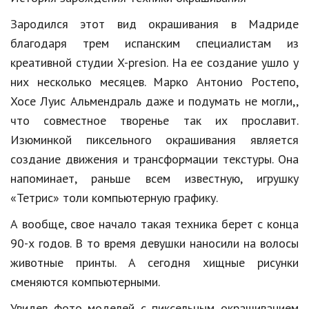
Hi-Tech. Интернет
Зародился этот вид окрашивания в Мадриде
Авто, мото
благодаря трем испанским специалистам из
Дом и сад
креативной студии X-presion. На ее создание ушло у
них несколько месяцев. Марко Антонио Ростепо,
Недвижимость
Хосе Луис Альмендраль даже и подумать не могли,,
Спорт и фитнес
что совместное творенье так их прославит.
Изюминкой пиксельного окрашивания является
Психология и отношения
создание движения и трансформации текстуры. Она
Творчество и рукоделие
напоминает, раньше всем известную, игрушку
Разное
«Тетрис» толи компьютерную графику.
Работа и бизнес
А вообще, свое начало такая техника берет с конца
90-х годов. В то время девушки наносили на волосы
Животные
животные принты. А сегодня хищные рисунки
Еда и напитки
сменяются компьютерными.
Праздники и подарки
Увидев фото моделей с пиксельным окрашиванием