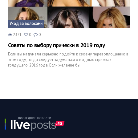
Уход за волосами
2371
0
0
Советы по выбору прически в 2019 году
Если вы надумали серьезно подойти к своему перевоплощению в
этом году, тогда следует задуматься о модных стрижках
грядущего, 2016 года. Если желание бы