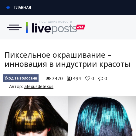
ГЛАВНАЯ
Новости
Пиксельное окрашивание –
инновация в индустрии красоты
Экономика
2420
494
0
0
Уход за волосами
Происшествия
Автор:
alexusdelexus
Hi-Tech. Интернет
Россия
Наука и техника
Политика