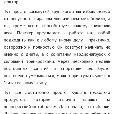
доктор.
Кинематограф
Тут просто замкнутый круг: когда вы избавляетесб
от ненужного жира, мы увеличиваем метаболизм, а
Домашние животные
он, кроме всего, способствует вашему снижению
Семья и дети
веса. Пласкер предлагает к работе над собой
Путешествия
подходить как к любому иному делу - практично,
осторожно и полностью. Он советует начинать не
Строительство
именно с диеты, а с сочетания кардионагрузок с
Культура и общество
силовыми тренировками. Через несколько недель
постоянных занятий в спортзале вес будет
Мода и стиль
постепенно уменьшаться, можно приступать уже и к
Бизнес
"питательному" этапу.
Хобби и развлечения
Тут все достаточно просто. Кушать несколько
продуктов, которые отлично влияют на
Финансы
человеческий метаболизм. Для начала, - это яблоки.
Юриспруденция
Давняя пословица утверждает, что одно яблоко в