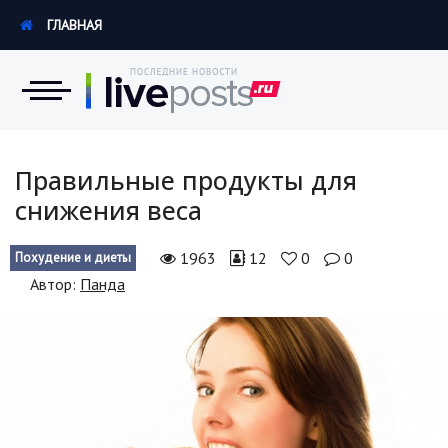
ГЛАВНАЯ
Новости
Правильные продукты для
снижения веса
Экономика
1963
12
0
0
Похудение и диеты
Происшествия
Автор:
Панда
Hi-Tech. Интернет
Россия
Наука и техника
Политика