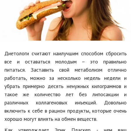
Образование
В мире
Культура
Авто, мото
Спорт
Диетологи считают наилучшим способом сбросить
все и оставаться молодым – это правильно
Знаменитости
питаться. Заставить свой метаболизм отлично
Статьи
работать, можно за несколько недель недели и
убрать примерно десять ненужных килограммов и
такое же количество лет без липосакции и
Обзоры
различных коллагеновых инъекций. Довольно
Рецепты
включить к себе в рацион продукты, которые очень
хорошо могут влиять на обмен веществ.
Красота и здоровье
Как утвердждает Эрик Пласкер, - чем ваш