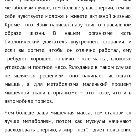
Hi-Tech. Интернет
метаболизм лучше, тем больше у вас энергии, тем вы
Авто, мото
себя чувствуете моложе и живете активной жизнью.
Кроме того Эрик написал пару книг о правильном
Дом и сад
образе жизни. В нашем организме есть
Недвижимость
биологический двигатель внутреннего сгорания, и
Спорт и фитнес
если вы хотите, чтобы он отлично работал, ему
требудет хорошее топливо - клетчатка, сложные
Психология и отношения
углеводы и постное мясо. Голодание в таком случае
Творчество и рукоделие
не является решением: оно начинает истощать
мышцы, а для метаболизма маленький процент
Разное
мышечной ткани в организме – это тоже, что и в
Работа и бизнес
автомобиле тормоз.
Животные
Чем больше ваша мышечная масса, тем становится
лучше метаболизм, потом как мускулы начинают
Еда и напитки
расходовать энергию, а жир - нет", - дает пояснение
Праздники и подарки