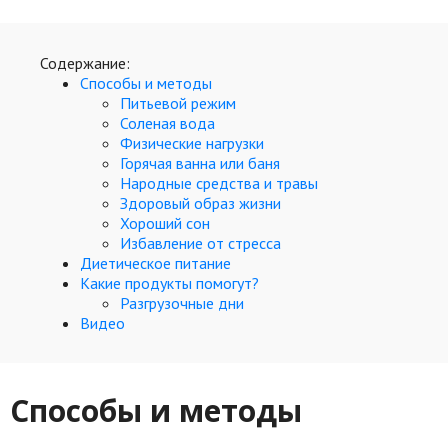
Hi-Tech. Интернет
Авто, мото
Содержание:
Дом и сад
Способы и методы
Питьевой режим
Недвижимость
Соленая вода
Физические нагрузки
Спорт и фитнес
Горячая ванна или баня
Народные средства и травы
Психология и отношения
Здоровый образ жизни
Хороший сон
Творчество и рукоделие
Избавление от стресса
Диетическое питание
Разное
Какие продукты помогут?
Разгрузочные дни
Работа и бизнес
Видео
Животные
Способы
и методы
Еда и напитки
Праздники и подарки