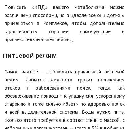
Повысить «КПД»
вашего метаболизма
можно
Кинематограф
различными способами, но в идеале все они должны
Домашние животные
применяться в комплексе, чтобы дополнительно
гарантировать хорошее самочувствие и
Семья и дети
привлекательный внешний вид.
Путешествия
Питьевой режим
Строительство
Культура и общество
Самое важное – соблюдать правильный питьевой
Мода и стиль
режим. Избыток жидкости грозит появлением
отеков и заболеваниями почек, тогда как
Бизнес
обезвоживание приводит к упадку сил, ускоренному
Хобби и развлечения
старению и тоже сильно «бьет» по здоровью почек
и всей выделительной системы. Воды нужно пить,
Финансы
сколько этого требуется в соответствии с массой, с
Юриспруденция
небольшими погрешностями – всего в 5% в любую из