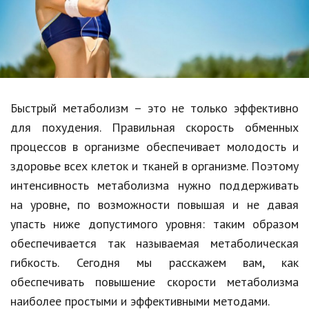
Образование
В мире
Культура
Авто, мото
Быстрый метаболизм – это не только эффективно
Спорт
для похудения. Правильная скорость
обменных
процессов
в организме обеспечивает молодость и
Знаменитости
здоровье всех клеток и тканей в организме. Поэтому
Статьи
интенсивность метаболизма нужно поддерживать
на уровне, по возможности повышая и не давая
упасть ниже допустимого уровня: таким образом
Обзоры
обеспечивается так называемая
метаболическая
Рецепты
гибкость.
Сегодня мы расскажем вам, как
обеспечивать
повышение скорости
метаболизма
Красота и здоровье
наиболее простыми и эффективными методами.