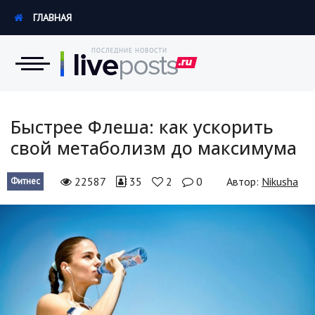
ГЛАВНАЯ
Новости
Быстрее Флеша: как ускорить
свой метаболизм до максимума
Экономика
22587
35
2
0
Автор:
Nikusha
Фитнес
Происшествия
Hi-Tech. Интернет
Россия
Наука и техника
Политика