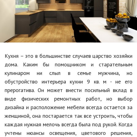
Образование
В мире
Культура
Авто, мото
Спорт
Кухня – это в большинстве случаев царство хозяйки
дома. Каким бы помощником и старательным
Знаменитости
кулинаром ни слыл в семье мужчина, но
Статьи
обустройство интерьера кухни 9 кв. м - не его
прерогатива. Он может внести посильный вклад в
виде физических ремонтных работ, но выбор
Обзоры
дизайна и расположение мебели всегда остается за
Рецепты
женщиной, она постарается так все устроить, чтобы
каждая нужная мелочь всегда была под рукой. Когда
Красота и здоровье
учтены нюансы освещения, цветового решения,