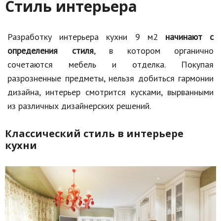
Стиль интерьера
Кинематограф
Разработку интерьера кухни 9 м2
начинают с
Домашние животные
определения стиля
, в котором органично
Семья и дети
сочетаются мебель и отделка. Покупая
Путешествия
разрозненные предметы, нельзя добиться гармонии
дизайна, интерьер смотрится кусками, вырванными
Строительство
из различных дизайнерских решений.
Культура и общество
Классический стиль в интерьере
Мода и стиль
кухни
Бизнес
Хобби и развлечения
Финансы
Юриспруденция