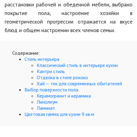
Hi-Tech. Интернет
расстановки рабочей и обеденной мебели, выбрано
покрытие пола, настроение хозяйки в
Авто, мото
геометрической прогрессии отражается на вкусе
Дом и сад
блюд и общем настроении всех членов семьи.
Недвижимость
Спорт и фитнес
Содержание:
Стиль интерьера
Психология и отношения
Классический стиль в интерьере кухни
Кантри стиль
Творчество и рукоделие
Отделка в стиле рококо
Хай — тек для современных обитателей
Разное
Выбор поверхности пола
Керамогранит и керамика
Работа и бизнес
Линолеум
Ламинат
Животные
Цветовая гамма для кухни 9 кв.м
Еда и напитки
Праздники и подарки