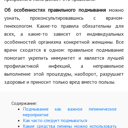
Hi-Tech. Интернет
Об особенностях правильного подмывания
можно
Авто, мото
узнать, проконсультировавшись с врачом-
Дом и сад
гинекологом. Какие-то правила обязательны для
всех, а какие-то зависят от индивидуальных
Недвижимость
особенностей организма конкретной женщины. Все
Спорт и фитнес
врачи сходятся в одном: правильное подмывание
помогает укрепить иммунитет и является лучшей
Психология и отношения
профилактикой инфекций, а неправильное
Творчество и рукоделие
выполнение этой процедуры, наоборот, разрушает
Разное
здоровье и приносит только вред вместо пользы.
Работа и бизнес
Содержание:
Животные
Подмывание как важное гигиеническое
мероприятие
Еда и напитки
Как часто следует подмываться
Какие средства гигиены можно использовать
Праздники и подарки