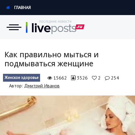
ГЛАВНАЯ
Новости
Как правильно мыться и
подмываться женщине
Экономика
15662
3526
2
254
Женское здоровье
Происшествия
Автор:
Дмитрий Иванов
Hi-Tech. Интернет
Россия
Наука и техника
Политика