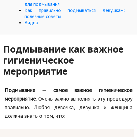
для подмывания
Как правильно подмываться девушкам:
Кинематограф
полезные советы
Видео
Домашние животные
Семья и дети
Подмывание как важное
Путешествия
гигиеническое
Строительство
мероприятие
Культура и общество
Мода и стиль
Подмывание — самое важное гигиеническое
Бизнес
мероприятие
. Очень важно выполнять эту процедуру
правильно. Любая девочка, девушка и женщина
Хобби и развлечения
должна знать о том, что:
Финансы
Юриспруденция