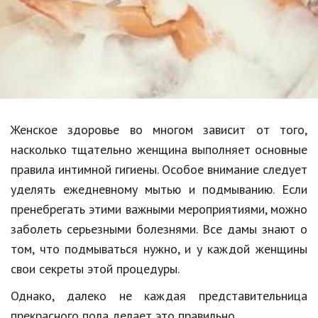
Образование
В мире
Культура
Авто, мото
Спорт
Женское здоровье во многом зависит от того,
насколько тщательно женщина выполняет основные
Знаменитости
правила интимной гигиены. Особое внимание следует
Статьи
уделять ежедневному мытью и подмыванию. Если
пренебрегать этими важными мероприятиями, можно
заболеть серьезными болезнями. Все дамы знают о
Обзоры
том, что подмываться нужно, и у каждой женщины
Рецепты
свои секреты этой процедуры.
Красота и здоровье
Однако, далеко не каждая представительница
прекрасного пола делает это правильно.