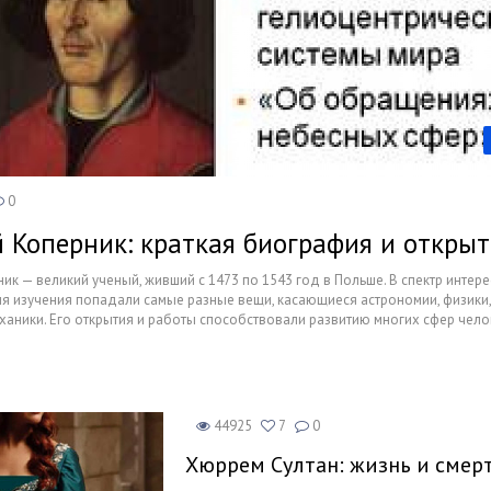
Недвижимость
Спорт и фитнес
Психология и отношения
Творчество и рукоделие
Разное
0
 Коперник: краткая биография и открыт
Работа и бизнес
ик — великий ученый, живший с 1473 по 1543 год в Польше. В спектр интер
Животные
я изучения попадали самые разные вещи, касающиеся астрономии, физики,
ханики. Его открытия и работы способствовали развитию многих сфер чел
Еда и напитки
учному перевороту.
Праздники и подарки
44925
7
0
Хюррем Султан: жизнь и смерт