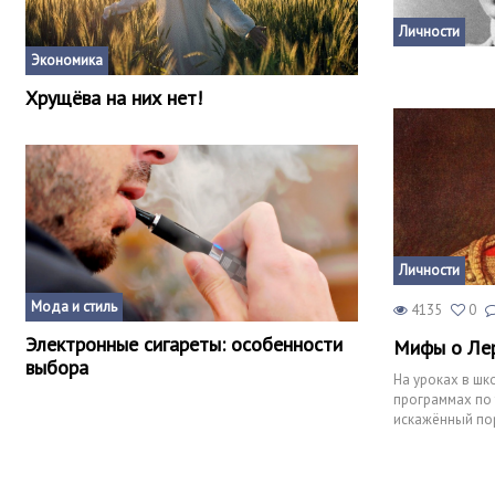
Личности
Экономика
Хрущёва на них нет!
Личности
Мода и стиль
4135
0
Электронные сигареты: особенности
Мифы о Ле
выбора
На уроках в шк
программах по
искажённый пор
разобрались, к
деле, и готовы
мифы.