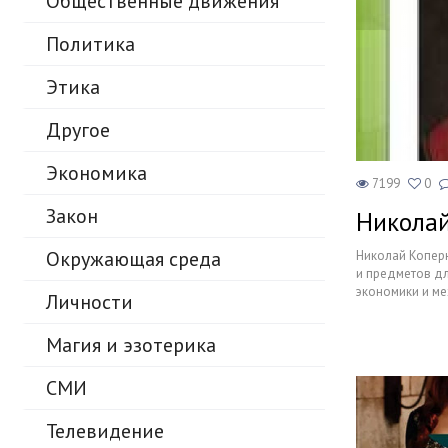
Общественные движения
Образование
Политика
В мире
Этика
Культура
Другое
Авто, мото
Экономика
Спорт
7199
0
Закон
Николай
Знаменитости
Окружающая среда
Николай Коперн
и предметов дл
экономики и ме
Личности
и не одному на
Магия и эзотерика
СМИ
Телевидение