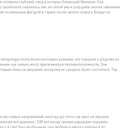
я оставила глубокий след в истории Османской Империи. Она
 своей воле оказалась там, но силой ума и усердием смогла завоевать
 по величине фигурой в стране после своего супруга. Вокруг её
 выражаются различные версии кончины этой великой женщины.
ледует ознакомиться с жизнью этой красивой и умной женщины. Притом
ь.
е нет однозначного ответа. По официальной версии, она родилась на
т к Ивано-Франковской области. Но также известно, что при рождении
 вот данные о её имени расходятся в разных источниках. Так, в одних
гих – Анастасией. Дата рождения – до сих пор загадка, но если
ась между 1502 и 1505 годами.
итературы поэта были настолько разными, что говорить о родстве их
 знаем, как сильно могут притягиваться противоположности. Они
спокойным. Сюда периодически осуществляли набеги крымские татары.
глашал Анну на свидание, которому не суждено было состояться. Так
захватили в плен вместе с другими женщинами. Прежде чем попасть к
ару лет.
от одного торговца рабами к другому. Так она оказалась в числе
 уже 26 лет.
наложницами, можно даже сказать, «кровавые». Хюррем, оказавшись
аложницей Сулеймана. Другая наложница сильно ревновала и
её и расцарапала все тело и лицо Хюррем. Этот случай изменил всю
оличной любимицей Сулеймана.
на, который благосклонно к ней относился и доверял. Так, юная
ство новых направлений, никогда до этого так ярко не звучала
, что очень поразило Сулеймана. Там девушка проводила большую
нна во все времена - 100 лет назад своими нарядами поражать
походах. Однажды, когда он вернулся из длительного похода, был
ход в свет был необычным, она любила и умела одеваться по