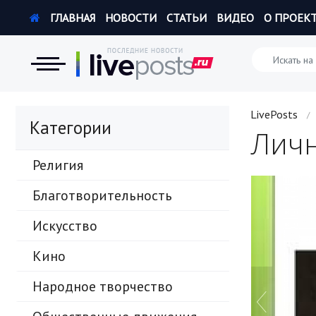
ГЛАВНАЯ
НОВОСТИ
СТАТЬИ
ВИДЕО
О ПРОЕК
Новости
LivePosts
/
Категории
Личн
Экономика
Религия
Происшествия
Благотворительность
Hi-Tech. Интернет
Искусство
Россия
Кино
Наука и техника
Народное творчество
Политика